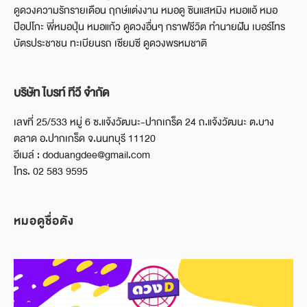
ดูดวงความรักรายเดือน ฤกษ์แต่งงาน หมอดู ซินแสหมิง หมอแอ้ หมอ
ป๊อปโกะ พี่หมอปุ่น หมอแก้ว ดูดวงอื่นๆ กราฟชีวิต ทำนายฝัน เบอร์โทร
บัตรประชาชน ทะเบียนรถ เซียมซี ดูดวงพรหมชาติ
บริษัท ไบรท์ ทีวี จำกัด
เลขที่ 25/533 หมู่ 6 ซ.แจ้งวัฒนะ-ปากเกร็ด 24 ถ.แจ้งวัฒนะ ต.บาง
ตลาด อ.ปากเกร็ด จ.นนทบุรี 11120
อีเมล์ : doduangdee@gmail.com
โทร. 02 583 9595
หมอดูชื่อดัง