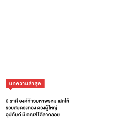
บทความล่าสุด
6 ราศี องค์ท้าวมหาพรหม เสกให้
รวยสมดวงทอง ดวงผู้ใหญ่
อุปถัมภ์ มีเกณฑ์ได้ลาภลอย