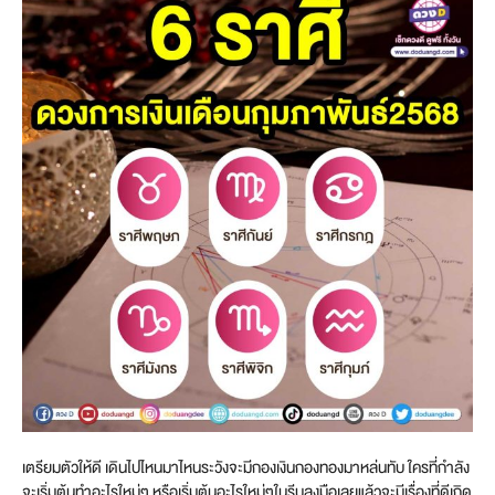
เตรียมตัวให้ดี เดินไปไหนมาไหนระวังจะมีกองเงินกองทองมาหล่นทับ ใครที่กำลัง
จะเริ่มต้นทำอะไรใหม่ๆ หรือเริ่มต้นอะไรใหม่ๆในรีบลงมือเลยแล้วจะมีเรื่องที่ดีเกิด