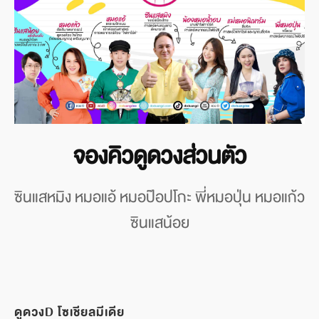
จองคิวดูดวงส่วนตัว
ซินแสหมิง หมอแอ้ หมอป๊อปโกะ พี่หมอปุ่น หมอแก้ว
ซินแสน้อย
ดูดวงD โซเชียลมีเดีย