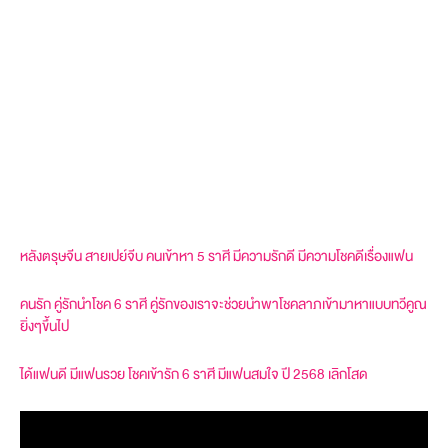
หลังตรุษจีน สายเปย์จีบ คนเข้าหา 5 ราศี มีความรักดี มีความโชคดีเรื่องแฟน
คนรัก คู่รักนำโชค 6 ราศี คู่รักของเราจะช่วยนำพาโชคลาภเข้ามาหาแบบทวีคูณ
ยิ่งๆขึ้นไป
ได้แฟนดี มีแฟนรวย โชคเข้ารัก 6 ราศี มีแฟนสมใจ ปี 2568 เลิกโสด