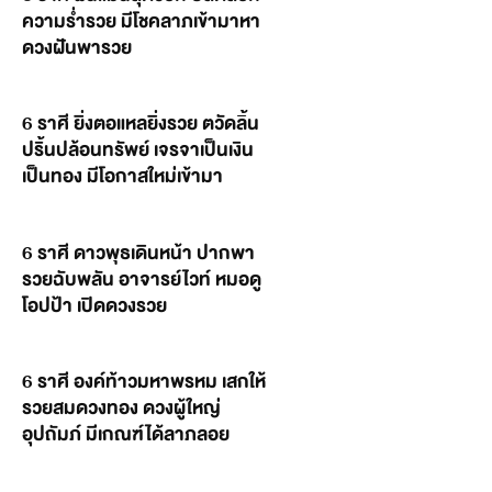
ความร่ำรวย มีโชคลาภเข้ามาหา
ดวงฝันพารวย
6 ราศี ยิ่งตอแหลยิ่งรวย ตวัดลิ้น
ปริ้นปล้อนทรัพย์ เจรจาเป็นเงิน
เป็นทอง มีโอกาสใหม่เข้ามา
6 ราศี ดาวพุธเดินหน้า ปากพา
รวยฉับพลัน อาจารย์ไวท์ หมอดู
โอปป้า เปิดดวงรวย
6 ราศี องค์ท้าวมหาพรหม เสกให้
รวยสมดวงทอง ดวงผู้ใหญ่
อุปถัมภ์ มีเกณฑ์ได้ลาภลอย