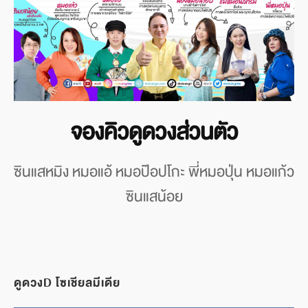
จองคิวดูดวงส่วนตัว
ซินแสหมิง หมอแอ้ หมอป๊อปโกะ พี่หมอปุ่น หมอแก้ว
ซินแสน้อย
ดูดวงD โซเชียลมีเดีย