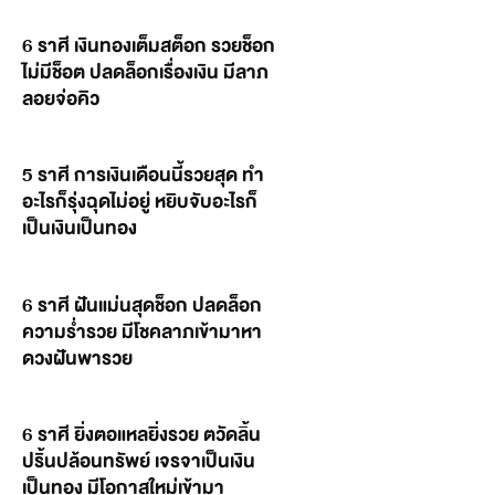
6 ราศี เงินทองเต็มสต็อก รวยช็อก
ไม่มีช็อต ปลดล็อกเรื่องเงิน มีลาภ
ลอยจ่อคิว
5 ราศี การเงินเดือนนี้รวยสุด ทำ
อะไรก็รุ่งฉุดไม่อยู่ หยิบจับอะไรก็
เป็นเงินเป็นทอง
6 ราศี ฝันแม่นสุดช็อก ปลดล็อก
ความร่ำรวย มีโชคลาภเข้ามาหา
ดวงฝันพารวย
6 ราศี ยิ่งตอแหลยิ่งรวย ตวัดลิ้น
ปริ้นปล้อนทรัพย์ เจรจาเป็นเงิน
เป็นทอง มีโอกาสใหม่เข้ามา