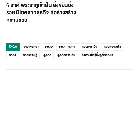
6 ราศี พระราหูเข้าฝัน ยิ่งขยันยิ่ง
รวย มีโชคจากธุรกิจ ก่อร่างสร้าง
ความรวย
TAGS
ข่าวโหรดวง
ดวงD
ดวงการงาน
ดวงการเงิน
ดวงความรัก
ดวงดี
ดวงเศรษฐี
ดูดวง
ดูดวงการเงิน
ยิ่งตามยิ่งรู้ยิ่งดูยิ่งดวงD