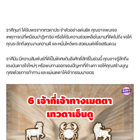
ราศีกุมภ์ ได้รับพรจากเทวดาประจำตัวอย่างเด่นชัด คุณอาจพบเจอ
เหตุการณ์ที่เหมือนปาฏิหาริย์ หรือได้รับความช่วยเหลือในยามที่คิดไม่ถึง ขอให้
คุณระลึกถึงคุณงามความดี และหมั่นไหว้พระสวดมนต์เพื่อเสริมดวง
ราศีมีน มีความสัมพันธ์ที่ดีเป็นพิเศษกับสิ่งศักดิ์สิทธิ์ในช่วงนี้ คุณอาจรู้สึกถึง
แรงบันดาลใจใหม่ๆ หรือพบทางออกของปัญหาที่ค้างคา ขอให้คุณสร้างบุญ
กุศลด้วยการทำทาน และแผ่เมตตาให้เจ้ากรรมนายเวร