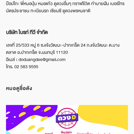
ป๊อปโกะ พี่หมอปุ่น หมอแก้ว ดูดวงอื่นๆ กราฟชีวิต ทำนายฝัน เบอร์โทร
บัตรประชาชน ทะเบียนรถ เซียมซี ดูดวงพรหมชาติ
บริษัท ไบรท์ ทีวี จำกัด
เลขที่ 25/533 หมู่ 6 ซ.แจ้งวัฒนะ-ปากเกร็ด 24 ถ.แจ้งวัฒนะ ต.บาง
ตลาด อ.ปากเกร็ด จ.นนทบุรี 11120
อีเมล์ : doduangdee@gmail.com
โทร. 02 583 9595
หมอดูชื่อดัง