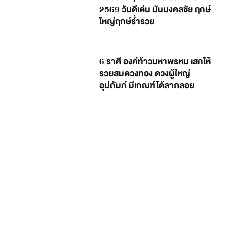
2569 วันดีเด่น มันมงคลชัย ฤกษ์
ใหญ่ฤกษ์ร่ำรวย
6 ราศี องค์ท้าวมหาพรหม เสกให้
รวยสมดวงทอง ดวงผู้ใหญ่
อุปถัมภ์ มีเกณฑ์ได้ลาภลอย