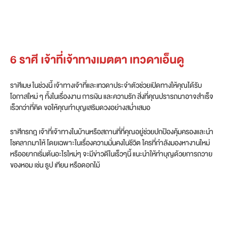
6 ราศี เจ้าที่เจ้าทางเมตตา เทวดาเอ็นดู
ราศีเมษ ในช่วงนี้ เจ้าทางเจ้าที่และเทวดาประจำตัวช่วยเปิดทางให้คุณได้รับ
โอกาสใหม่ ๆ ทั้งในเรื่องงาน การเงิน และความรัก สิ่งที่คุณปรารถนาอาจสำเร็จ
เร็วกว่าที่คิด ขอให้คุณทำบุญเสริมดวงอย่างสม่ำเสมอ
ราศีกรกฎ เจ้าที่เจ้าทางในบ้านหรือสถานที่ที่คุณอยู่ช่วยปกป้องคุ้มครองและนำ
โชคลาภมาให้ โดยเฉพาะในเรื่องความมั่นคงในชีวิต ใครที่กำลังมองหางานใหม่
หรืออยากเริ่มต้นอะไรใหม่ๆ จะมีข่าวดีในเร็วๆนี้ แนะนำให้ทำบุญด้วยการถวาย
ของหอม เช่น ธูป เทียน หรือดอกไม้