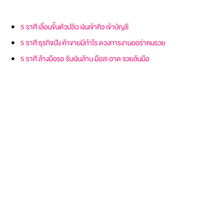
5 ราศี เลื่อนขั้นตัวปลิว เงินเข้าคิว เข้าบัญชี
5 ราศี ธุรกิจปัง ค้าขายมีกำไร ดวงการงานออร่าคนรวย
5 ราศี ล้างมือรอ รับเงินล้าน มือสะอาด รวยล้นมือ