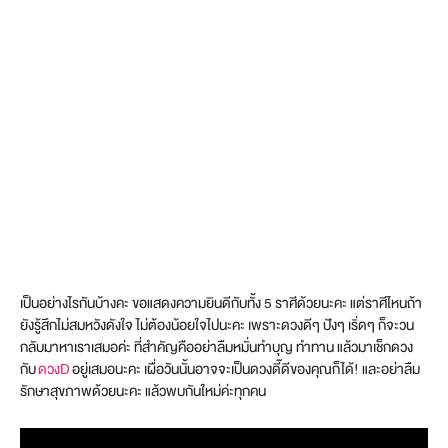
เป็นอย่างไรกันบ้างคะ ขอแสดงความยินดีกับทั้ง 5 ราศีด้วยนะคะ แต่ราศีไหนถ้า
ยังรู้สึกไม่สมหวังดังใจ ไม่ต้องน้อยใจไปนะคะ เพราะดวงดีๆ ปังๆ เริ่ดๆ ก็จะวน
กลับมาหาเราเสมอค่ะ ที่สำคัญคืออย่าลืมหมั่นทำบุญ ทำทาน แล้วมาเช็กดวง
กับ
ดวงD
อยู่เสมอนะคะ เผื่อวันนั้นอาจจะเป็นดวงดี๊ดีของคุณก็ได้! และอย่าลืม
รักษาสุขภาพด้วยนะคะ แล้วพบกันใหม่ค่ะทุกคน