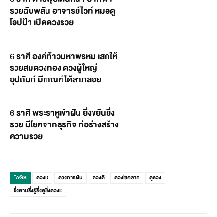
รวยฉับพลัน อาจารย์ไวท์ หมอดู
โอปป้า เปิดดวงรวย
6 ราศี องค์ท้าวมหาพรหม เสกให้
รวยสมดวงทอง ดวงผู้ใหญ่
อุปถัมภ์ มีเกณฑ์ได้ลาภลอย
6 ราศี พระราหูเข้าฝัน ยิ่งขยันยิ่ง
รวย มีโชคจากธุรกิจ ก่อร่างสร้าง
ความรวย
TAGS
ดวงD
ดวงการเงิน
ดวงดี
ดวงโชคลาภ
ดูดวง
ยิ่งตามยิ่งรู้ยิ่งดูยิ่งดวงD