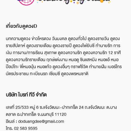
เกี่ยวกับดูดวงD
บทความดูดวง ข่าวโหรดวง วันมงคล ดูดวงทั่วไป ดูดวงรายวัน ดูดวง
รายสัปดาห์ ดูดวงรายเดือน ดูดวงรายปี ดูดวงไพ่ยิบซี ทำนายรัก การ
เงิน การงาน/การเรียน สุขภาพ ดูดวงความรัก ดูดวงความรัก 12 ราศี
ดูดวงความรักรายเดือน ฤกษ์แต่งงาน หมอดู ซินแสหมิง หมอแอ้ หมอ
ป๊อปโกะ พี่หมอปุ่น หมอแก้ว ดูดวงอื่นๆ กราฟชีวิต ทำนายฝัน เบอร์โทร
บัตรประชาชน ทะเบียนรถ เซียมซี ดูดวงพรหมชาติ
บริษัท ไบรท์ ทีวี จำกัด
เลขที่ 25/533 หมู่ 6 ซ.แจ้งวัฒนะ-ปากเกร็ด 24 ถ.แจ้งวัฒนะ ต.บาง
ตลาด อ.ปากเกร็ด จ.นนทบุรี 11120
อีเมล์ : doduangdee@gmail.com
โทร. 02 583 9595