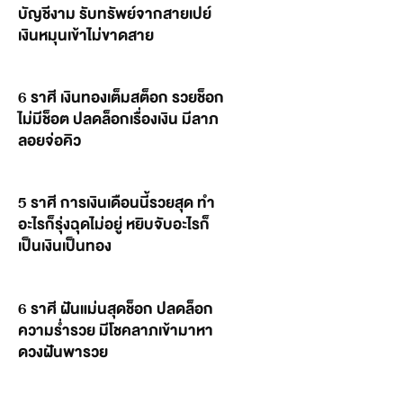
บัญชีงาม รับทรัพย์จากสายเปย์
เงินหมุนเข้าไม่ขาดสาย
6 ราศี เงินทองเต็มสต็อก รวยช็อก
ไม่มีช็อต ปลดล็อกเรื่องเงิน มีลาภ
ลอยจ่อคิว
5 ราศี การเงินเดือนนี้รวยสุด ทำ
อะไรก็รุ่งฉุดไม่อยู่ หยิบจับอะไรก็
เป็นเงินเป็นทอง
6 ราศี ฝันแม่นสุดช็อก ปลดล็อก
ความร่ำรวย มีโชคลาภเข้ามาหา
ดวงฝันพารวย