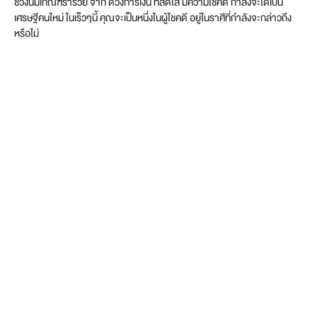
ช่วงนี้มีเกณฑ์ร่ำรวย จาก ดวงการเงิน ที่สดใส มีความโชคดี กำลังจะได้เป็น
เศรษฐีคนใหม่ ในเร็วๆนี้ คุณจะเป็นหนึ่งในผู้โชคดี อยู่ในราศีที่กำลังจะกล่าวถึง
หรือไม่