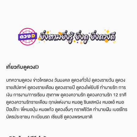
เกี่ยวกับดูดวงD
บทความดูดวง ข่าวโหรดวง วันมงคล ดูดวงทั่วไป ดูดวงรายวัน ดูดวง
รายสัปดาห์ ดูดวงรายเดือน ดูดวงรายปี ดูดวงไพ่ยิบซี ทำนายรัก การ
เงิน การงาน/การเรียน สุขภาพ ดูดวงความรัก ดูดวงความรัก 12 ราศี
ดูดวงความรักรายเดือน ฤกษ์แต่งงาน หมอดู ซินแสหมิง หมอแอ้ หมอ
ป๊อปโกะ พี่หมอปุ่น หมอแก้ว ดูดวงอื่นๆ กราฟชีวิต ทำนายฝัน เบอร์โทร
บัตรประชาชน ทะเบียนรถ เซียมซี ดูดวงพรหมชาติ