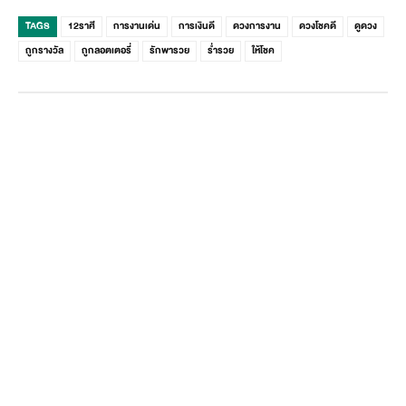
TAGS
12ราศี
การงานเด่น
การเงินดี
ดวงการงาน
ดวงโชคดี
ดูดวง
ถูกรางวัล
ถูกลอตเตอรี่
รักพารวย
ร่ำรวย
ให้โชค