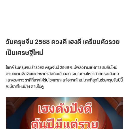
วันตรุษจีน 2568 ดวงดี เฮงดี
เตรียมตัวรวย
เป็นเศรษฐีใหม่
โชคดี รับตรุษจีน ร่ำรวยดี ตรุษจีนปี 2568 จะมีพลังงานแห่งการเริ่มต้นใหม่
ตามความเชื่อจีนและโหราศาสตร์ตะวันออก โดยในทางโหราศาสตร์ตะวันตก
และดวงดาว ราศีที่อาจได้รับโชคลาภและโอกาสใหญ่มากที่สุดในช่วงตรุษจีนปีนี้
จะมีราศีไหนบ้าง ตามไปดู