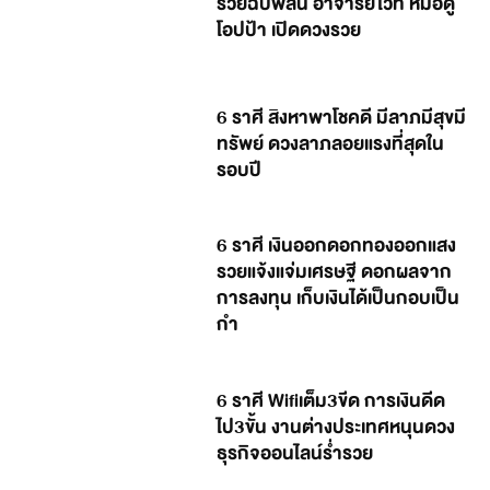
รวยฉับพลัน อาจารย์ไวท์ หมอดู
โอปป้า เปิดดวงรวย
6 ราศี สิงหาพาโชคดี มีลาภมีสุขมี
ทรัพย์ ดวงลาภลอยแรงที่สุดใน
รอบปี
6 ราศี เงินออกดอกทองออกแสง
รวยแจ้งแจ่มเศรษฐี ดอกผลจาก
การลงทุน เก็บเงินได้เป็นกอบเป็น
กำ
6 ราศี Wifiเต็ม3ขีด การเงินดีด
ไป3ขั้น งานต่างประเทศหนุนดวง
ธุรกิจออนไลน์ร่ำรวย