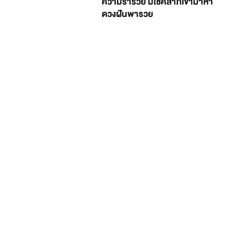
ความร่ำรวย มีโชคลาภเข้ามาหา
ดวงฝันพารวย