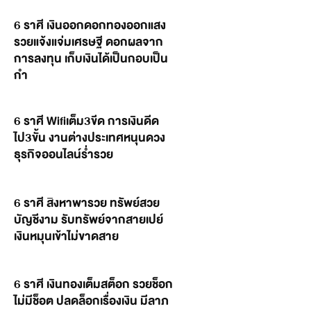
6 ราศี เงินออกดอกทองออกแสง
รวยแจ้งแจ่มเศรษฐี ดอกผลจาก
การลงทุน เก็บเงินได้เป็นกอบเป็น
กำ
6 ราศี Wifiเต็ม3ขีด การเงินดีด
ไป3ขั้น งานต่างประเทศหนุนดวง
ธุรกิจออนไลน์ร่ำรวย
6 ราศี สิงหาพารวย ทรัพย์สวย
บัญชีงาม รับทรัพย์จากสายเปย์
เงินหมุนเข้าไม่ขาดสาย
6 ราศี เงินทองเต็มสต็อก รวยช็อก
ไม่มีช็อต ปลดล็อกเรื่องเงิน มีลาภ