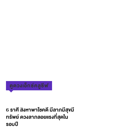
ดูดวงเอ็กซ์คลูซีฟ
6 ราศี สิงหาพาโชคดี มีลาภมีสุขมี
ทรัพย์ ดวงลาภลอยแรงที่สุดใน
รอบปี