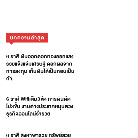
บทความล่าสุด
6 ราศี เงินออกดอกทองออกแสง
รวยแจ้งแจ่มเศรษฐี ดอกผลจาก
การลงทุน เก็บเงินได้เป็นกอบเป็น
กำ
6 ราศี Wifiเต็ม3ขีด การเงินดีด
ไป3ขั้น งานต่างประเทศหนุนดวง
ธุรกิจออนไลน์ร่ำรวย
6 ราศี สิงหาพารวย ทรัพย์สวย