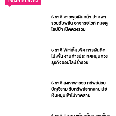
เรื่องที่เกี่ยวข้อง
6 ราศี ดาวพุธเดินหน้า ปากพา
รวยฉับพลัน อาจารย์ไวท์ หมอดู
โอปป้า เปิดดวงรวย
6 ราศี Wifiเต็ม3ขีด การเงินดีด
ไป3ขั้น งานต่างประเทศหนุนดวง
ธุรกิจออนไลน์ร่ำรวย
6 ราศี สิงหาพารวย ทรัพย์สวย
บัญชีงาม รับทรัพย์จากสายเปย์
เงินหมุนเข้าไม่ขาดสาย
6 ราศี เงินทองเต็มสต็อก รวยช็อก