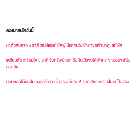
ดวงน่าสนใจวันนี้
หาตัวจับยาก 6 ราศี เสน่ห์แรงหัวใจฟู มีแต่คนวิ่งเข้าหาขอเข้ามาดูแลหัวใจ
เตรียมตัว เตรียมใจ 5 ราศี รับทรัพย์เยอะ รับเงิน มีรายได้เข้ากระจายอย่างที่ไม่
คาดคิด
นอนหลับได้แค่ฝัน ลงมือทำเกิดขึ้นจริงแน่นอน 5 ราศี สุขสมหวัง ฝันจะเป็นจริง