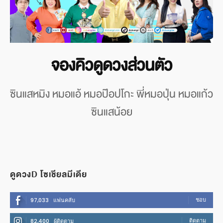
จองคิวดูดวงส่วนตัว
ซินแสหมิง หมอแอ้ หมอป๊อปโกะ พี่หมอปุ่น หมอแก้ว
ซินแสน้อย
ดูดวงD โซเชียลมีเดีย
ชอบ
97,033
แฟนคลับ
ติดตาม
82,400
ผู้ติดตาม