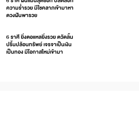
6 ราศี ฝันแม่นสุดช็อก ปลดล็อก
ความร่ำรวย มีโชคลาภเข้ามาหา
ดวงฝันพารวย
6 ราศี ยิ่งตอแหลยิ่งรวย ตวัดลิ้น
ปริ้นปล้อนทรัพย์ เจรจาเป็นเงิน
เป็นทอง มีโอกาสใหม่เข้ามา