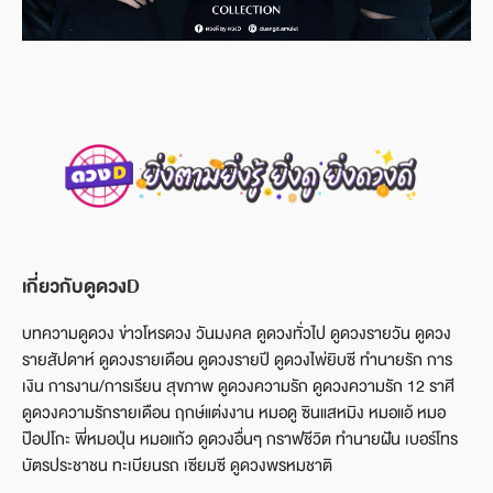
เกี่ยวกับดูดวงD
บทความดูดวง ข่าวโหรดวง วันมงคล ดูดวงทั่วไป ดูดวงรายวัน ดูดวง
รายสัปดาห์ ดูดวงรายเดือน ดูดวงรายปี ดูดวงไพ่ยิบซี ทำนายรัก การ
เงิน การงาน/การเรียน สุขภาพ ดูดวงความรัก ดูดวงความรัก 12 ราศี
ดูดวงความรักรายเดือน ฤกษ์แต่งงาน หมอดู ซินแสหมิง หมอแอ้ หมอ
ป๊อปโกะ พี่หมอปุ่น หมอแก้ว ดูดวงอื่นๆ กราฟชีวิต ทำนายฝัน เบอร์โทร
บัตรประชาชน ทะเบียนรถ เซียมซี ดูดวงพรหมชาติ