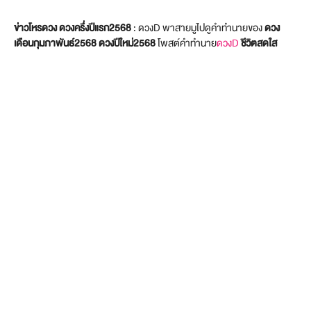
ข่าวโหรดวง ดวงครึ่งปีแรก2568
: ดวงD พาสายมูไปดูคำทำนายของ
ดวง
เดือน
กุมภาพันธ์
2568
ดวงปีใหม่2568
โพสต์คำทำนาย
ดวงD
ชีวิตสดใส