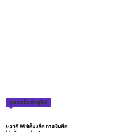
ดูดวงเอ็กซ์คลูซีฟ
6 ราศี Wifiเต็ม3ขีด การเงินดีด