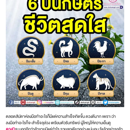
ตลอดสัปดาห์ลงมือทำอะไรก็มีแต่ความสำเร็จเกิดขึ้น ดวงดีมาก เพราะว่า
ลงมือทำอะไรก็จะสำเร็จลุล่วง เตรียมตัวรับทรัพย์ ผู้ใหญ่ให้ความเอ็นดู
ดวงD
จะบอกอีกว่าค้าขายมีแต่กำไร รวยลูกเดียวอย่างแน่นอน รู้แล้วอย่ารอช้า