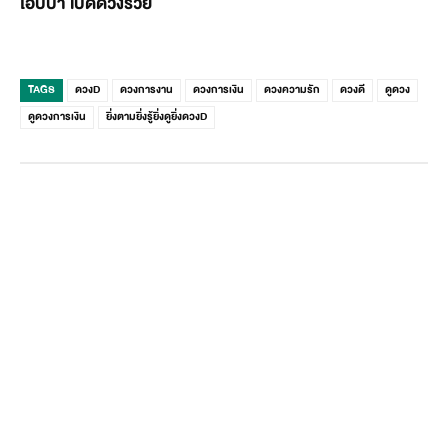
โอปป้า เปิดดวงรวย
TAGS
ดวงD
ดวงการงาน
ดวงการเงิน
ดวงความรัก
ดวงดี
ดูดวง
ดูดวงการเงิน
ยิ่งตามยิ่งรู้ยิ่งดูยิ่งดวงD