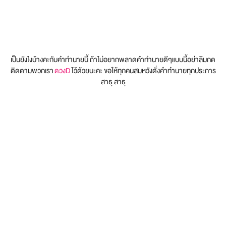
เป็นยังไงบ้างคะกับคำทำนายนี้ ถ้าไม่อยากพลาดคำทำนายดีๆแบบนี้อย่าลืมกด
ติดตามพวกเรา
ดวงD
ไว้ด้วยนะคะ ขอให้ทุกคนสมหวังดั่งคำทำนายทุกประการ
สาธุ สาธุ