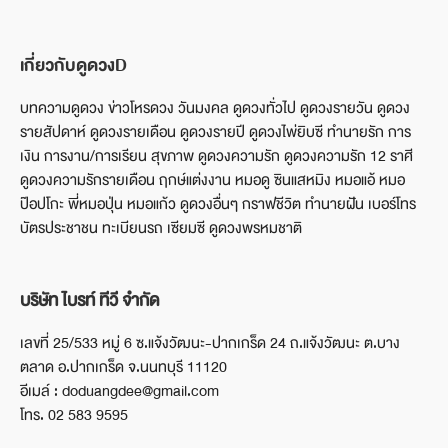
เกี่ยวกับดูดวงD
บทความดูดวง ข่าวโหรดวง วันมงคล ดูดวงทั่วไป ดูดวงรายวัน ดูดวง
รายสัปดาห์ ดูดวงรายเดือน ดูดวงรายปี ดูดวงไพ่ยิบซี ทำนายรัก การ
เงิน การงาน/การเรียน สุขภาพ ดูดวงความรัก ดูดวงความรัก 12 ราศี
ดูดวงความรักรายเดือน ฤกษ์แต่งงาน หมอดู ซินแสหมิง หมอแอ้ หมอ
ป๊อปโกะ พี่หมอปุ่น หมอแก้ว ดูดวงอื่นๆ กราฟชีวิต ทำนายฝัน เบอร์โทร
บัตรประชาชน ทะเบียนรถ เซียมซี ดูดวงพรหมชาติ
บริษัท ไบรท์ ทีวี จำกัด
เลขที่ 25/533 หมู่ 6 ซ.แจ้งวัฒนะ-ปากเกร็ด 24 ถ.แจ้งวัฒนะ ต.บาง
ตลาด อ.ปากเกร็ด จ.นนทบุรี 11120
อีเมล์ : doduangdee@gmail.com
โทร. 02 583 9595