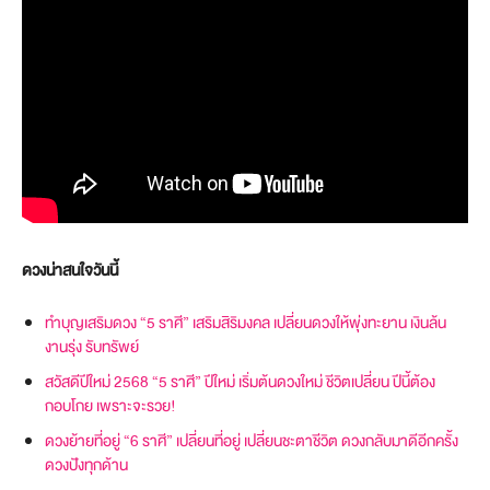
ดวงน่าสนใจวันนี้
ทำบุญเสริมดวง “5 ราศี” เสริมสิริมงคล เปลี่ยนดวงให้พุ่งทะยาน เงินล้น
งานรุ่ง รับทรัพย์
สวัสดีปีใหม่ 2568 “5 ราศี” ปีใหม่ เริ่มต้นดวงใหม่ ชีวิตเปลี่ยน ปีนี้ต้อง
กอบโกย เพราะจะรวย!
ดวงย้ายที่อยู่ “6 ราศี” เปลี่ยนที่อยู่ เปลี่ยนชะตาชีวิต ดวงกลับมาดีอีกครั้ง
ดวงปังทุกด้าน