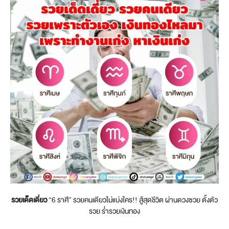
รวยเด็ดเดี่ยว
“6 ราศี” รวยคนเดียวไม่แบ่งใคร!! สู้สุดชีวิต ผ่านดวงซวย ตั้งตัว
รวย ร่ำรวยเงินทอง