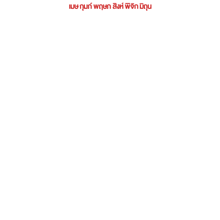
เมษ กุมภ์ พฤษภ สิงห์ พิจิก มิถุน