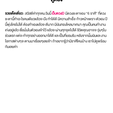
รวยเด็ดเดี่ยว
: สวัสดีค่าทุกคน วันนี้
เว็บดวงD
มีดวงชะตาของ “6 ราศี” ที่ดวง
ชะตานี้ทำอะไรคนเดียวแล้วจะปัง ทำได้ดี มีความสำเร็จ ก้าวหน้าเพราะตัวเอง ปี
นี้พุ่งใครไม่ได้ ต้องทำเองแล้วจะดีมาก มีเงินทองไหลมาเทมา คุณเป็นคนทำงาน
เก่งอยู่แล้ว เชื่อมั่นในตัวเองเข้าไว้ แล้วจะผ่านทุกจุดไปได้ ชีวิตคุณอาจจะวุ่นๆใน
ช่วงแรก แต่จะทำทุกอย่างออกมาได้ดี และเป็นที่ยอมรับ หลังจากนั้นเงินและงาน
โอกาสต่างๆจะตามมาเรื่อยๆเลยจ้า ถ้าอยากรู้ว่ามีราศีไหนบ้าง เราไปดูพร้อม
กันเลยค่า