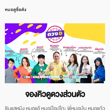
หมอดูชื่อดัง
จองคิวดูดวงส่วนตัว
ซินแสหมิง หมอแอ้ หมอป๊อปโกะ พี่หมอปุ่น หมอแก้ว