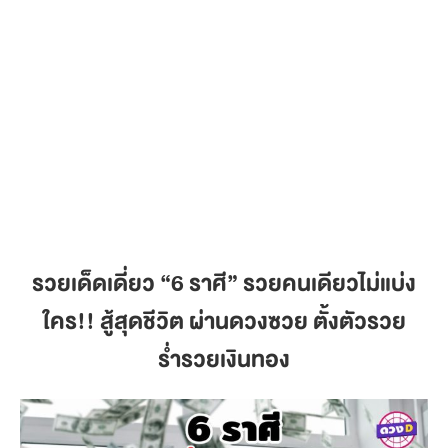
รวยเด็ดเดี่ยว
“6 ราศี” รวยคนเดียวไม่แบ่ง
ใคร!! สู้สุดชีวิต ผ่านดวงซวย ตั้งตัวรวย
ร่ำรวยเงินทอง