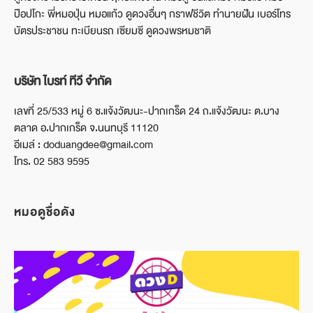
ป๊อปโกะ พี่หมอปุ่น หมอแก้ว ดูดวงอื่นๆ กราฟชีวิต ทำนายฝัน เบอร์โทร
บัตรประชาชน ทะเบียนรถ เซียมซี ดูดวงพรหมชาติ
บริษัท ไบรท์ ทีวี จำกัด
เลขที่ 25/533 หมู่ 6 ซ.แจ้งวัฒนะ-ปากเกร็ด 24 ถ.แจ้งวัฒนะ ต.บาง
ตลาด อ.ปากเกร็ด จ.นนทบุรี 11120
อีเมล์ : doduangdee@gmail.com
โทร. 02 583 9595
หมอดูชื่อดัง