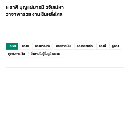
6 ราศี บุญแผ่บารมี วจีเสน่หา
วาจาพารวย งานเงินหลั่งไหล
TAGS
ดวงD
ดวงการงาน
ดวงการเงิน
ดวงความรัก
ดวงดี
ดูดวง
ดูดวงการเงิน
ยิ่งตามยิ่งรู้ยิ่งดูยิ่งดวงD