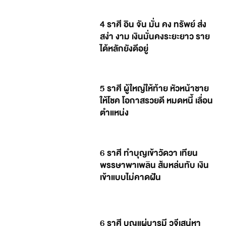
4 ราศี อิน จัน มั่น คง ทรัพย์ ส่ง
สง่า งาม เงินมั่นคงระยะยาว ราย
ได้หลักยังดีอยู่
5 ราศี ผู้ใหญ่ให้ท้าย หัวหน้าชาย
ให้โชค โอกาสรวยดี หมดหนี้ เลื่อน
ตำแหน่ง
6 ราศี ทำบุญเข้าวัดวา เทียน
พรรษาพาเพลิน ส้มหล่นทับ เงิน
เข้าแบบไม่คาดฝัน
6 ราศี บุญแผ่บารมี วจีเสน่หา