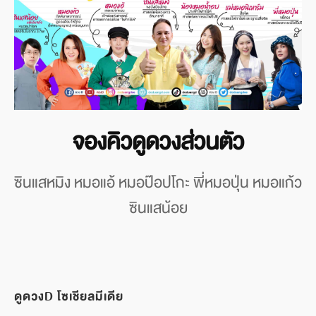
จองคิวดูดวงส่วนตัว
ซินแสหมิง หมอแอ้ หมอป๊อปโกะ พี่หมอปุ่น หมอแก้ว
ซินแสน้อย
ดูดวงD โซเชียลมีเดีย