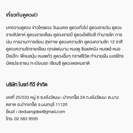
เกี่ยวกับดูดวงD
บทความดูดวง ข่าวโหรดวง วันมงคล ดูดวงทั่วไป ดูดวงรายวัน ดูดวง
รายสัปดาห์ ดูดวงรายเดือน ดูดวงรายปี ดูดวงไพ่ยิบซี ทำนายรัก การ
เงิน การงาน/การเรียน สุขภาพ ดูดวงความรัก ดูดวงความรัก 12 ราศี
ดูดวงความรักรายเดือน ฤกษ์แต่งงาน หมอดู ซินแสหมิง หมอแอ้ หมอ
ป๊อปโกะ พี่หมอปุ่น หมอแก้ว ดูดวงอื่นๆ กราฟชีวิต ทำนายฝัน เบอร์โทร
บัตรประชาชน ทะเบียนรถ เซียมซี ดูดวงพรหมชาติ
บริษัท ไบรท์ ทีวี จำกัด
เลขที่ 25/533 หมู่ 6 ซ.แจ้งวัฒนะ-ปากเกร็ด 24 ถ.แจ้งวัฒนะ ต.บาง
ตลาด อ.ปากเกร็ด จ.นนทบุรี 11120
อีเมล์ : doduangdee@gmail.com
โทร. 02 583 9595