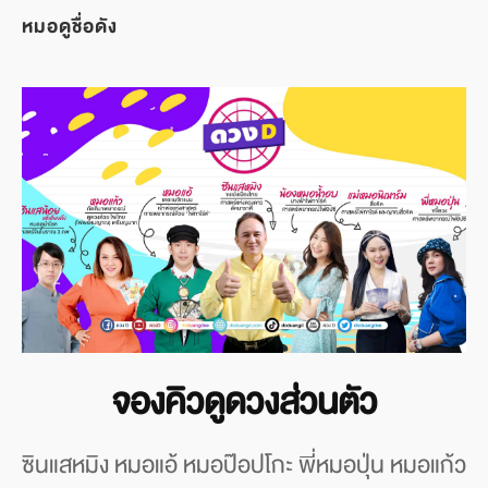
หมอดูชื่อดัง
จองคิวดูดวงส่วนตัว
ซินแสหมิง หมอแอ้ หมอป๊อปโกะ พี่หมอปุ่น หมอแก้ว