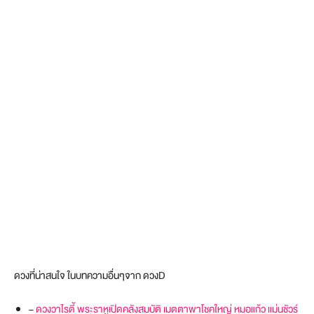
ดวงที่น่าสนใจ ในบทความอื่นๆจาก ดวงD
–
ดวงวาไรตี้ พระราหูเปิดคลังสมบัติ เมตตาพาโชคใหญ่ หมอแก้ว แม่นชัวร์