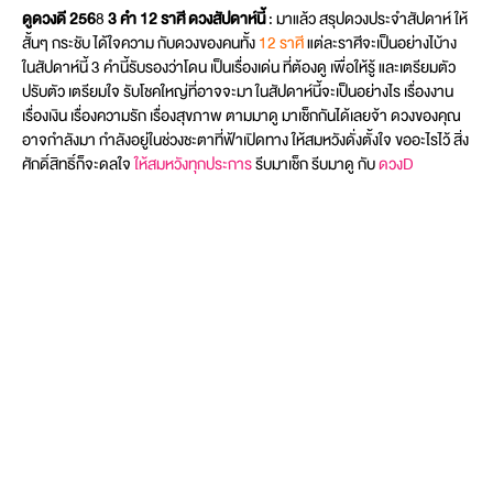
ดูดวงดี 256
8
3 คำ 12 ราศี ดวงสัปดาห์นี้
: มาแล้ว สรุปดวงประจำสัปดาห์ ให้
สั้นๆ กระชับ ได้ใจความ กับดวงของคนทั้ง
12 ราศี
แต่ละราศีจะเป็นอย่างไบ้าง
ในสัปดาห์นี้ 3 คำนี้รับรองว่าโดน เป็นเรื่องเด่น ที่ต้องดู เพื่อให้รู้ และเตรียมตัว
ปรับตัว เตรียมใจ รับโชคใหญ่ที่อาจจะมา ในสัปดาห์นี้จะเป็นอย่างไร เรื่องงาน
เรื่องเงิน เรื่องความรัก เรื่องสุขภาพ ตามมาดู มาเช็กกันได้เลยจ้า ดวงของคุณ
อาจกำลังมา กำลังอยู่ในช่วงชะตาที่ฟ้าเปิดทาง ให้สมหวังดั่งตั้งใจ ขออะไรไว้ สิ่ง
ศักดิ์สิทธิ์ก็จะดลใจ
ให้สมหวังทุกประการ
รีบมาเช็ก รีบมาดู กับ
ดวงD