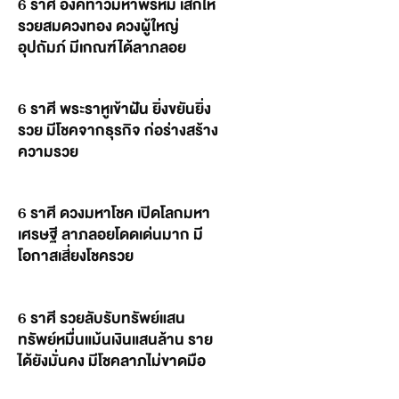
6 ราศี องค์ท้าวมหาพรหม เสกให้
รวยสมดวงทอง ดวงผู้ใหญ่
อุปถัมภ์ มีเกณฑ์ได้ลาภลอย
6 ราศี พระราหูเข้าฝัน ยิ่งขยันยิ่ง
รวย มีโชคจากธุรกิจ ก่อร่างสร้าง
ความรวย
6 ราศี ดวงมหาโชค เปิดโลกมหา
เศรษฐี ลาภลอยโดดเด่นมาก มี
โอกาสเสี่ยงโชครวย
6 ราศี รวยลับรับทรัพย์แสน
ทรัพย์หมื่นแม้นเงินแสนล้าน ราย
ได้ยังมั่นคง มีโชคลาภไม่ขาดมือ