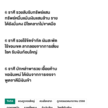
6 ราศี รวยลับรับทรัพย์แสน
ทรัพย์หมื่นแม้นเงินแสนล้าน ราย
ได้ยังมั่นคง มีโชคลาภไม่ขาดมือ
6 ราศี รวยไร้ขีดจำกัด เงินสะพัด
ไร้ขอบเขต ลาภลอยจากการเสี่ยง
โชค รับเงินก้อนใหญ่
6 ราศี บักหล่าพารวย เอื้อยค้าบ
ขอเงินเหน่ ได้เงินจากการเจรจา
พูดจาดีมีเงินเข้า
TAGS
ดวงถูกหวยใหญ่
ดวงโชคลาภ
ถูกหวยงวดมกราคม 2568
ถูกหวยหนัก
รวยเด็ดดวง
รับเงินล้าน
โชคดีเกินต้าน