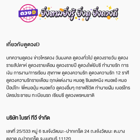
เกี่ยวกับดูดวงD
บทความดูดวง ข่าวโหรดวง วันมงคล ดูดวงทั่วไป ดูดวงรายวัน ดูดวง
รายสัปดาห์ ดูดวงรายเดือน ดูดวงรายปี ดูดวงไพ่ยิบซี ทำนายรัก การ
เงิน การงาน/การเรียน สุขภาพ ดูดวงความรัก ดูดวงความรัก 12 ราศี
ดูดวงความรักรายเดือน ฤกษ์แต่งงาน หมอดู ซินแสหมิง หมอแอ้ หมอ
ป๊อปโกะ พี่หมอปุ่น หมอแก้ว ดูดวงอื่นๆ กราฟชีวิต ทำนายฝัน เบอร์โทร
บัตรประชาชน ทะเบียนรถ เซียมซี ดูดวงพรหมชาติ
บริษัท ไบรท์ ทีวี จำกัด
เลขที่ 25/533 หมู่ 6 ซ.แจ้งวัฒนะ-ปากเกร็ด 24 ถ.แจ้งวัฒนะ ต.บาง
ตลาด อ.ปากเกร็ด จ.นนทบุรี 11120