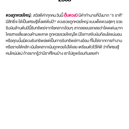
ดวงถูกหวยใหญ่
: สวัสดีค่าทุกคน วันนี้
เว็บดวงD
มีคำทำนายที่ปังมาก “5 ราศี”
มีสิทธิ์จะได้เป็นเศรษฐีตั้งแต่ต้นปี!! ดวงรวยถูกหวยใหญ่ แบบเด็ดดวงสุดๆ รวย
รับเงินล้านต้นปีนี้รับทรัพย์จากโชคลาภล้วนๆ ลาถลอยบอกเลยว่าโดดเด่นมาก
ใครสายเสี่ยงดวงห้ามพลาด ถูกหวยรวยใหญ่โต มีโอกาสจับเงินก้อนโตแน่นอน
หรือคุณนั้นมีดวงรับทรัพย์แต่เป็นการรับทรัพย์ทางอ้อม ที่ไม่ใช่จากการทำงาน
หรือรายได้หลัก เน้นโชคลาภเน้นถูกหวยไปได้เลย เตรียมตัวไว้ให้ดี ว่าที่เศรษฐี
คนใหม่ม่แน่ ถ้าอยากรู้ว่ามีราศีไหนบ้าง เราไปดูพร้อมกันเลยค่า