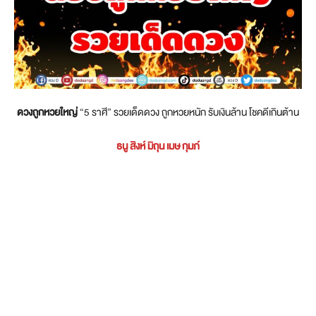
ดวงถูกหวยใหญ่
“5 ราศี” รวยเด็ดดวง ถูกหวยหนัก รับเงินล้าน โชคดีเกินต้าน
ธนู สิงห์ มิถุน เมษ กุมภ์