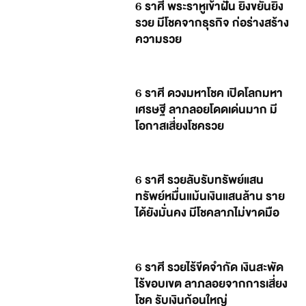
6 ราศี พระราหูเข้าฝัน ยิ่งขยันยิ่ง
รวย มีโชคจากธุรกิจ ก่อร่างสร้าง
ความรวย
6 ราศี ดวงมหาโชค เปิดโลกมหา
เศรษฐี ลาภลอยโดดเด่นมาก มี
โอกาสเสี่ยงโชครวย
6 ราศี รวยลับรับทรัพย์แสน
ทรัพย์หมื่นแม้นเงินแสนล้าน ราย
ได้ยังมั่นคง มีโชคลาภไม่ขาดมือ
6 ราศี รวยไร้ขีดจำกัด เงินสะพัด
ไร้ขอบเขต ลาภลอยจากการเสี่ยง
โชค รับเงินก้อนใหญ่