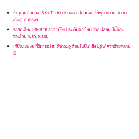
ทำบุญเสริมดวง “5 ราศี” เสริมสิริมงคล เปลี่ยนดวงให้พุ่งทะยาน เงินล้น
งานรุ่ง รับทรัพย์
สวัสดีปีใหม่ 2568 “5 ราศี” ปีใหม่ เริ่มต้นดวงใหม่ ชีวิตเปลี่ยน ปีนี้ต้อง
กอบโกย เพราะจะรวย!
แก้ปีชง 2568 ที่วิหารอริยะเจ้ากวนอู ต้อนรับปีมะเส็ง ปีงูไฟ จากร้ายกลาย
เป็