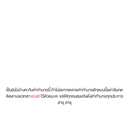
เป็นยังไงบ้างคะกับคำทำนายนี้ ถ้าไม่อยากพลาดคำทำนายดีๆแบบนี้อย่าลืมกด
ติดตามพวกเรา
ดวงD
ไว้ด้วยนะคะ ขอให้ทุกคนสมหวังดั่งคำทำนายทุกประการ
สาธุ สาธุ