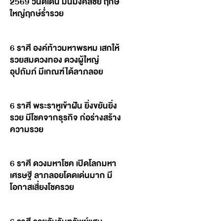
2569 วันดีเด่น มันมงคลชัย ฤกษ์
ใหญ่ฤกษ์ร่ำรวย
6 ราศี องค์ท้าวมหาพรหม เสกให้
รวยสมดวงทอง ดวงผู้ใหญ่
อุปถัมภ์ มีเกณฑ์ได้ลาภลอย
6 ราศี พระราหูเข้าฝัน ยิ่งขยันยิ่ง
รวย มีโชคจากธุรกิจ ก่อร่างสร้าง
ความรวย
6 ราศี ดวงมหาโชค เปิดโลกมหา
เศรษฐี ลาภลอยโดดเด่นมาก มี
โอกาสเสี่ยงโชครวย