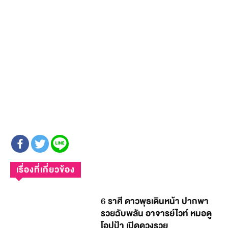
เรื่องที่เกี่ยวข้อง
6 ราศี ดาวพุธเดินหน้า ปากพา
รวยฉับพลัน อาจารย์ไวท์ หมอดู
โอปป้า เปิดดวงรวย