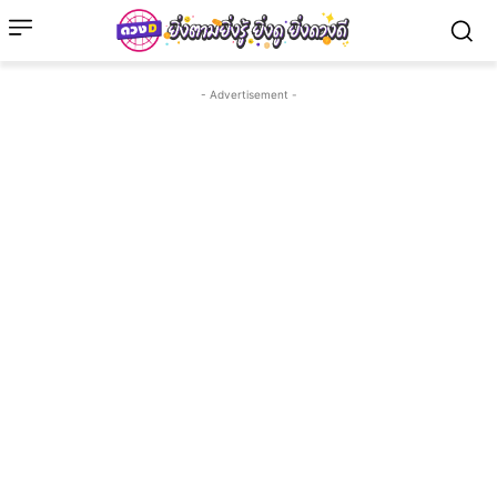
- Advertisement -