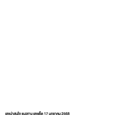
เลขน่าสนใจ แนวทาง เลขเด็ด 17 มกราคม 2568