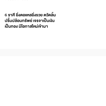
6 ราศี ยิ่งตอแหลยิ่งรวย ตวัดลิ้น
ปริ้นปล้อนทรัพย์ เจรจาเป็นเงิน
เป็นทอง มีโอกาสใหม่เข้ามา