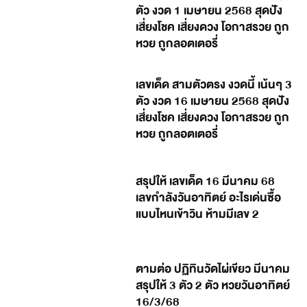
ตัว งวด 1 เมษายน 2568 สุดปัง
เสี่ยงโชค เสี่ยงดวง โอกาสรวย ถูก
หวย ถูกลอตเตอรี่
เลขเด็ด สามตัวตรง งวดนี้ เน้นๆ 3
ตัว งวด 16 เมษายน 2568 สุดปัง
เสี่ยงโชค เสี่ยงดวง โอกาสรวย ถูก
หวย ถูกลอตเตอรี่
สรุปให้ เลขเด็ด 16 มีนาคม 68
เลขกำลังวันอาทิตย์ อะไรเด่นซื้อ
แบบไหนเข้าวิน ห้ามมีเลข 2
ตามต่อ ปฏิทินวัดไผ่เขียว มีนาคม
สรุปให้ 3 ตัว 2 ตัว หวยวันอาทิตย์
16/3/68