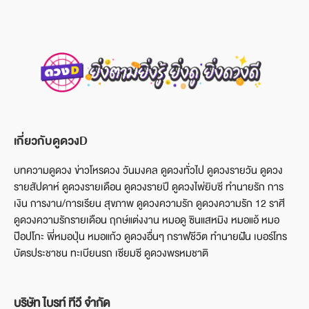
เกี่ยวกับดูดวงD
บทความดูดวง ข่าวโหรดวง วันมงคล ดูดวงทั่วไป ดูดวงรายวัน ดูดวง
รายสัปดาห์ ดูดวงรายเดือน ดูดวงรายปี ดูดวงไพ่ยิบซี ทำนายรัก การ
เงิน การงาน/การเรียน สุขภาพ ดูดวงความรัก ดูดวงความรัก 12 ราศี
ดูดวงความรักรายเดือน ฤกษ์แต่งงาน หมอดู ซินแสหมิง หมอแอ้ หมอ
ป๊อปโกะ พี่หมอปุ่น หมอแก้ว ดูดวงอื่นๆ กราฟชีวิต ทำนายฝัน เบอร์โทร
บัตรประชาชน ทะเบียนรถ เซียมซี ดูดวงพรหมชาติ
บริษัท ไบรท์ ทีวี จำกัด