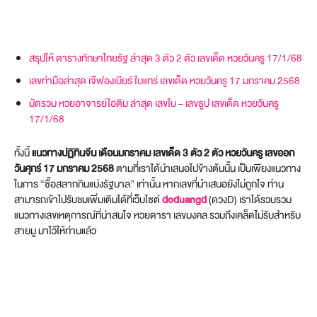
สรุปให้ ตารางทักษาไทยรัฐ ล่าสุด 3 ตัว 2 ตัว เลขเด็ด หวยวันครู 17/1/68
เลขทำมือล่าสุด เจ๊ฟองเบียร์ ใบแทร่ เลขเด็ด หวยวันครู 17 มกราคม 2568
มัดรวม หวยอาจารย์ไอติม ล่าสุด เลขใบ – เลขธูป เลขเด็ด หวยวันครู
17/1/68
ทั้งนี้
แนวทางปฏิทินจีน เดือนมกราคม เลขเด็ด 3 ตัว 2 ตัว หวยวันครู เลขออก
วันศุกร์ 17 มกราคม 2568
ตามที่เราได้นำเสนอไปข้างต้นนั้น เป็นเพียงแนวทาง
ในการ “ซื้อสลากกินแบ่งรัฐบาล” เท่านั้น หากเลขที่นำเสนอยังไม่ถูกใจ ท่าน
สามารถเข้าไปรับชมเพิ่มเติมได้ที่เว็บไซต์
doduangd
(ดวงD) เราได้รวบรวม
แนวทางเลขเหตุการณ์ที่น่าสนใจ หวยดารา เลขมงคล รวมถึงเคล็ดไม่รับสำหรับ
สายมู มาไว้ให้ท่านแล้ว