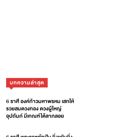
บทความล่าสุด
6 ราศี องค์ท้าวมหาพรหม เสกให้
รวยสมดวงทอง ดวงผู้ใหญ่
อุปถัมภ์ มีเกณฑ์ได้ลาภลอย