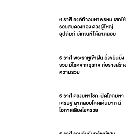
6 ราศี องค์ท้าวมหาพรหม เสกให้
รวยสมดวงทอง ดวงผู้ใหญ่
อุปถัมภ์ มีเกณฑ์ได้ลาภลอย
6 ราศี พระราหูเข้าฝัน ยิ่งขยันยิ่ง
รวย มีโชคจากธุรกิจ ก่อร่างสร้าง
ความรวย
6 ราศี ดวงมหาโชค เปิดโลกมหา
เศรษฐี ลาภลอยโดดเด่นมาก มี
โอกาสเสี่ยงโชครวย
6 ราศี รวยลับรับทรัพย์แสน