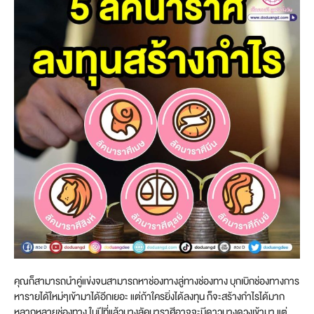
คุณก็สามารถนำคู่แข่งจนสามารถหาช่องทางลู่ทางช่องทาง บุกเบิกช่องทางการ
หารายได้ใหม่ๆเข้ามาได้อีกเยอะ แต่ถ้าใครยิ่งได้ลงทุน ก็จะสร้างกำไรได้มาก
หลากหลายช่องทาง ในปีที่แล้วบางลัคนาราศีอาจจะมีดาวบางดวงเข้ามา แต่