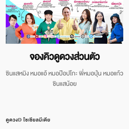
จองคิวดูดวงส่วนตัว
ซินแสหมิง หมอแอ้ หมอป๊อปโกะ พี่หมอปุ่น หมอแก้ว
ซินแสน้อย
ดูดวงD โซเชียลมีเดีย