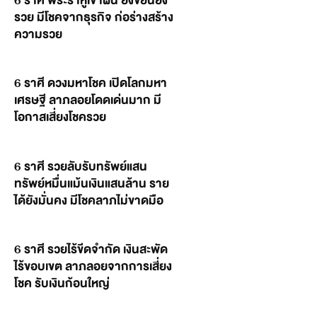
6 ราศี พระราหูเข้าฝัน ยิ่งขยันยิ่ง
รวย มีโชคจากธุรกิจ ก่อร่างสร้าง
ความรวย
6 ราศี ดวงมหาโชค เปิดโลกมหา
เศรษฐี ลาภลอยโดดเด่นมาก มี
โอกาสเสี่ยงโชครวย
6 ราศี รวยลับรับทรัพย์แสน
ทรัพย์หมื่นแม้นเงินแสนล้าน ราย
ได้ยังมั่นคง มีโชคลาภไม่ขาดมือ
6 ราศี รวยไร้ขีดจำกัด เงินสะพัด
ไร้ขอบเขต ลาภลอยจากการเสี่ยง
โชค รับเงินก้อนใหญ่