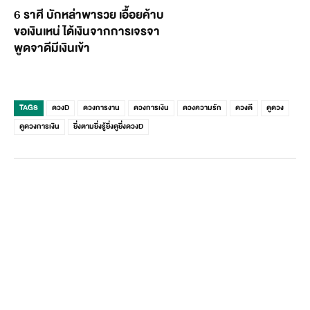
6 ราศี บักหล่าพารวย เอื้อยค้าบ
ขอเงินเหน่ ได้เงินจากการเจรจา
พูดจาดีมีเงินเข้า
TAGS
ดวงD
ดวงการงาน
ดวงการเงิน
ดวงความรัก
ดวงดี
ดูดวง
ดูดวงการเงิน
ยิ่งตามยิ่งรู้ยิ่งดูยิ่งดวงD