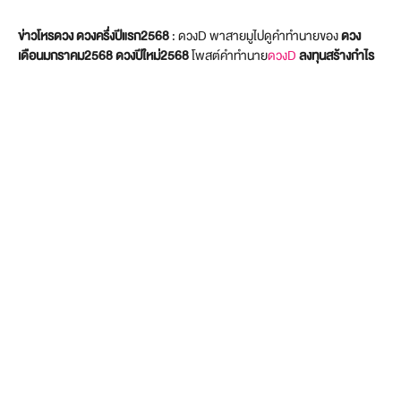
ข่าวโหรดวง ดวงครึ่งปีแรก2568
: ดวงD พาสายมูไปดูคำทำนายของ
ดวง
เดือนมกราคม2568
ดวงปีใหม่2568
โพสต์คำทำนาย
ดวงD
ลงทุนสร้างกำไร