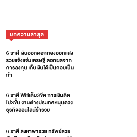
บทความล่าสุด
6 ราศี เงินออกดอกทองออกแสง
รวยแจ้งแจ่มเศรษฐี ดอกผลจาก
การลงทุน เก็บเงินได้เป็นกอบเป็น
กำ
6 ราศี Wifiเต็ม3ขีด การเงินดีด
ไป3ขั้น งานต่างประเทศหนุนดวง
ธุรกิจออนไลน์ร่ำรวย
6 ราศี สิงหาพารวย ทรัพย์สวย