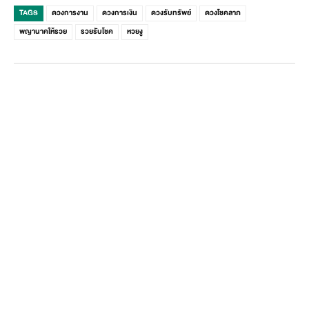
TAGS
ดวงการงาน
ดวงการเงิน
ดวงรับทรัพย์
ดวงโชคลาภ
พญานาคให้รวย
รวยรับโชค
หวยงู