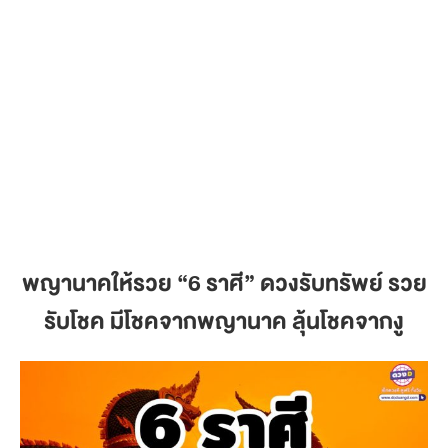
พญานาคให้รวย
“6 ราศี” ดวงรับทรัพย์ รวย
รับโชค มีโชคจากพญานาค ลุ้นโชคจากงู