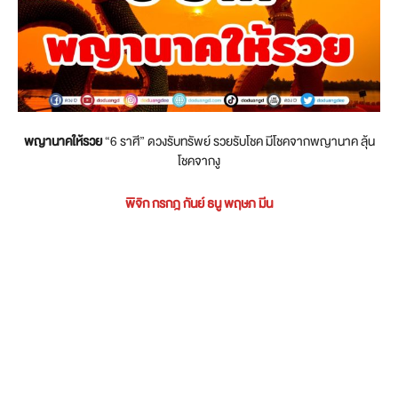
พญานาคให้รวย
“6 ราศี” ดวงรับทรัพย์ รวยรับโชค มีโชคจากพญานาค ลุ้น
โชคจากงู
พิจิก กรกฎ กันย์ ธนู พฤษภ
มีน