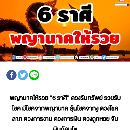
พญานาคให้รวย
“6 ราศี” ดวงรับทรัพย์ รวยรับ
โชค มีโชคจากพญานาค ลุ้นโชคจากงู ดวงโชค
ลาภ ดวงการงาน ดวงการเงิน ดวงถูกหวย จับ
เงินก้อนโต