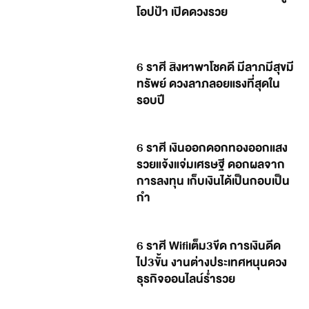
โอปป้า เปิดดวงรวย
6 ราศี สิงหาพาโชคดี มีลาภมีสุขมี
ทรัพย์ ดวงลาภลอยแรงที่สุดใน
รอบปี
6 ราศี เงินออกดอกทองออกแสง
รวยแจ้งแจ่มเศรษฐี ดอกผลจาก
การลงทุน เก็บเงินได้เป็นกอบเป็น
กำ
6 ราศี Wifiเต็ม3ขีด การเงินดีด
ไป3ขั้น งานต่างประเทศหนุนดวง
ธุรกิจออนไลน์ร่ำรวย