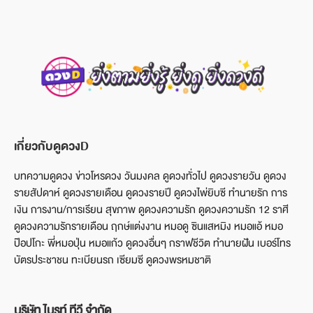
เกี่ยวกับดูดวงD
บทความดูดวง ข่าวโหรดวง วันมงคล ดูดวงทั่วไป ดูดวงรายวัน ดูดวง
รายสัปดาห์ ดูดวงรายเดือน ดูดวงรายปี ดูดวงไพ่ยิบซี ทำนายรัก การ
เงิน การงาน/การเรียน สุขภาพ ดูดวงความรัก ดูดวงความรัก 12 ราศี
ดูดวงความรักรายเดือน ฤกษ์แต่งงาน หมอดู ซินแสหมิง หมอแอ้ หมอ
ป๊อปโกะ พี่หมอปุ่น หมอแก้ว ดูดวงอื่นๆ กราฟชีวิต ทำนายฝัน เบอร์โทร
บัตรประชาชน ทะเบียนรถ เซียมซี ดูดวงพรหมชาติ
บริษัท ไบรท์ ทีวี จำกัด