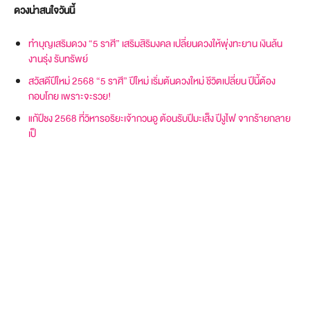
ดวงน่าสนใจวันนี้
ทำบุญเสริมดวง “5 ราศี” เสริมสิริมงคล เปลี่ยนดวงให้พุ่งทะยาน เงินล้น
งานรุ่ง รับทรัพย์
สวัสดีปีใหม่ 2568 “5 ราศี” ปีใหม่ เริ่มต้นดวงใหม่ ชีวิตเปลี่ยน ปีนี้ต้อง
กอบโกย เพราะจะรวย!
แก้ปีชง 2568 ที่วิหารอริยะเจ้ากวนอู ต้อนรับปีมะเส็ง ปีงูไฟ จากร้ายกลาย
เป็