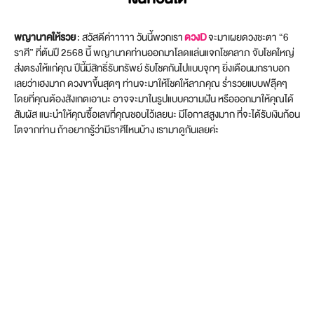
พญานาคให้รวย
: สวัสดีค่าาาาา วันนี้พวกเรา
ดวงD
จะมาเผยดวงชะตา “6
ราศี” ที่ต้นปี 2568 นี้ พญานาคท่านออกมาโลดแล่นแจกโชคลาภ จับโชคใหญ่
ส่งตรงให้แก่คุณ ปีนี้มีสิทธิ์รับทรัพย์ รับโชคกันไปแบบจุกๆ ยิ่งเดือนมกราบอก
เลยว่าเฮงมาก ดวงขาขึ้นสุดๆ ท่านจะมาให้โชคให้ลาภคุณ ร่ำรวยแบบฟลุ๊คๆ
โดยที่คุณต้องสังเกตเอานะ อาจจะมาในรูปแบบความฝัน หรือออกมาให้คุณได้
สัมผัส แนะนำให้คุณซื้อเลขที่คุณชอบไว้เลยนะ มีโอกาสสูงมาก ที่จะได้รับเงินก้อน
โตจากท่าน ถ้าอยากรู้ว่ามีราศีไหนบ้าง เรามาดูกันเลยค่ะ