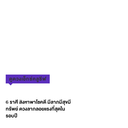
ดูดวงเอ็กซ์คลูซีฟ
6 ราศี สิงหาพาโชคดี มีลาภมีสุขมี
ทรัพย์ ดวงลาภลอยแรงที่สุดใน
รอบปี