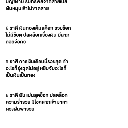
บัญชีงาม รับทรัพย์จากสายเปย์
เงินหมุนเข้าไม่ขาดสาย
6 ราศี เงินทองเต็มสต็อก รวยช็อก
ไม่มีช็อต ปลดล็อกเรื่องเงิน มีลาภ
ลอยจ่อคิว
5 ราศี การเงินเดือนนี้รวยสุด ทำ
อะไรก็รุ่งฉุดไม่อยู่ หยิบจับอะไรก็
เป็นเงินเป็นทอง
6 ราศี ฝันแม่นสุดช็อก ปลดล็อก
ความร่ำรวย มีโชคลาภเข้ามาหา
ดวงฝันพารวย