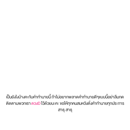
เป็นยังไงบ้างคะกับคำทำนายนี้ ถ้าไม่อยากพลาดคำทำนายดีๆแบบนี้อย่าลืมกด
ติดตามพวกเรา
ดวงD
ไว้ด้วยนะคะ ขอให้ทุกคนสมหวังดั่งคำทำนายทุกประการ
สาธุ สาธุ