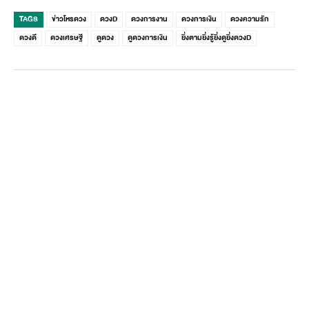
TAGS
ข่าวโหรดวง
ดวงD
ดวงการงาน
ดวงการเงิน
ดวงความรัก
ดวงดี
ดวงเศรษฐี
ดูดวง
ดูดวงการเงิน
ยิ่งตามยิ่งรู้ยิ่งดูยิ่งดวงD