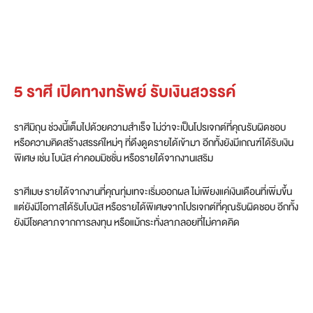
5 ราศี เปิดทางทรัพย์ รับเงินสวรรค์
ราศีมิถุน ช่วงนี้เต็มไปด้วยความสำเร็จ ไม่ว่าจะเป็นโปรเจกต์ที่คุณรับผิดชอบ
หรือความคิดสร้างสรรค์ใหม่ๆ ที่ดึงดูดรายได้เข้ามา อีกทั้งยังมีเกณฑ์ได้รับเงิน
พิเศษ เช่น โบนัส ค่าคอมมิชชั่น หรือรายได้จากงานเสริม
ราศีเมษ รายได้จากงานที่คุณทุ่มเทจะเริ่มออกผล ไม่เพียงแค่เงินเดือนที่เพิ่มขึ้น
แต่ยังมีโอกาสได้รับโบนัส หรือรายได้พิเศษจากโปรเจกต์ที่คุณรับผิดชอบ อีกทั้ง
ยังมีโชคลาภจากการลงทุน หรือแม้กระทั่งลาภลอยที่ไม่คาดคิด