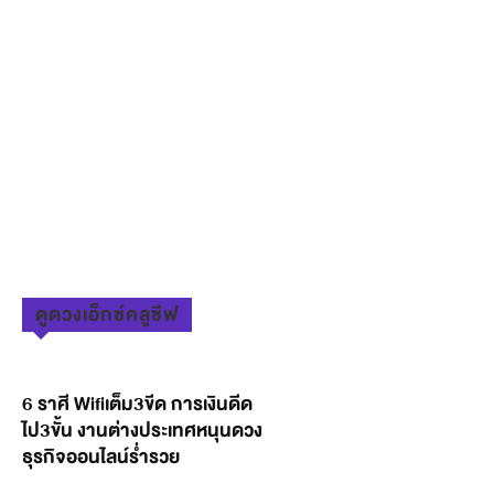
ดูดวงเอ็กซ์คลูซีฟ
6 ราศี Wifiเต็ม3ขีด การเงินดีด
ไป3ขั้น งานต่างประเทศหนุนดวง
ธุรกิจออนไลน์ร่ำรวย