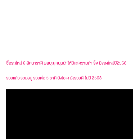
ซื้อรถใหม่ 6 ลัคนาราศี ผลบุญหนุนนำให้มีแต่ความสำเร็จ มีของใหม่ปี2568
รวยแล้ว รวยอยู่ รวยต่อ 5 ราศี ยังโอเค ยังรวยดี ในปี 2568