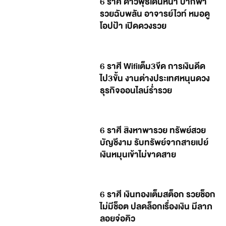
6 ราศี ดาวพุธเดินหน้า ปากพา
รวยฉับพลัน อาจารย์ไวท์ หมอดู
โอปป้า เปิดดวงรวย
6 ราศี Wifiเต็ม3ขีด การเงินดีด
ไป3ขั้น งานต่างประเทศหนุนดวง
ธุรกิจออนไลน์ร่ำรวย
6 ราศี สิงหาพารวย ทรัพย์สวย
บัญชีงาม รับทรัพย์จากสายเปย์
เงินหมุนเข้าไม่ขาดสาย
6 ราศี เงินทองเต็มสต็อก รวยช็อก
ไม่มีช็อต ปลดล็อกเรื่องเงิน มีลาภ
ลอยจ่อคิว