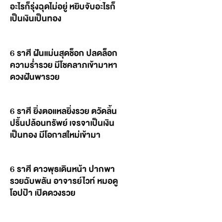
อะไรก็รุ่งฉุดไม่อยู่ หยิบจับอะไรก็
เป็นเงินเป็นทอง
6 ราศี ฝันแม่นสุดช็อก ปลดล็อก
ความร่ำรวย มีโชคลาภเข้ามาหา
ดวงฝันพารวย
6 ราศี ยิ่งตอแหลยิ่งรวย ตวัดลิ้น
ปริ้นปล้อนทรัพย์ เจรจาเป็นเงิน
เป็นทอง มีโอกาสใหม่เข้ามา
6 ราศี ดาวพุธเดินหน้า ปากพา
รวยฉับพลัน อาจารย์ไวท์ หมอดู
โอปป้า เปิดดวงรวย