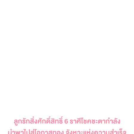
ลูกรักสิ่งศักดิ์สิทธิ์ 6 ราศีโชคชะตากำลัง
นำพาไปสู่โอกาสทอง จังหวะแห่งความสำเร็จ