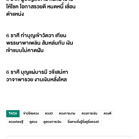
ให้โชค โอกาสรวยดี หมดหนี้ เลื่อน
ตำแหน่ง
6 ราศี ทำบุญเข้าวัดวา เทียน
พรรษาพาเพลิน ส้มหล่นทับ เงิน
เข้าแบบไม่คาดฝัน
6 ราศี บุญแผ่บารมี วจีเสน่หา
วาจาพารวย งานเงินหลั่งไหล
TAGS
ข่าวโหรดวง
ดวงD
ดวงการงาน
ดวงการเงิน
ดวงดี
ดวงเศรษฐี
ดูดวง
ดูดวงการเงิน
ยิ่งตามยิ่งรู้ยิ่งดูยิ่งดวงD