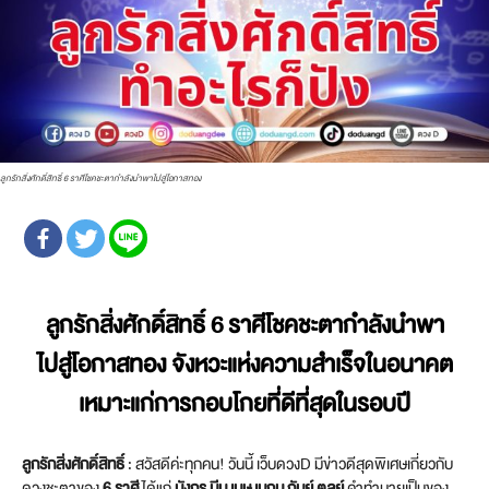
ลูกรักสิ่งศักดิ์สิทธิ์ 6 ราศีโชคชะตากำลังนำพาไปสู่โอกาสทอง
ลูกรักสิ่งศักดิ์สิทธิ์ 6 ราศีโชคชะตากำลังนำพา
ไปสู่โอกาสทอง จังหวะแห่งความสำเร็จในอนาคต
เหมาะแก่การกอบโกยที่ดีที่สุดในรอบปี
ลูกรักสิ่งศักดิ์สิทธิ์
: สวัสดีค่ะทุกคน! วันนี้ เว็บดวงD มีข่าวดีสุดพิเศษเกี่ยวกับ
ดวงชะตาของ
6 ราศี
ได้แก่
มังกร มีน เมษ เมถุน กันย์ ตุลย์
คำทำนายเป็นของ