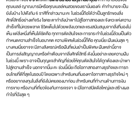
คุณเบลล์ ญาณบารมีหรือคุณเบลล์คนสวยของเรานั่นเองค่ะ คำทำนายจะเป็น
ยังไงบ้าง ไปฟังกัน 6 ราศีที่กล่าวมานะคะ ในช่วงนี้ถือได้ว่าเป็นลูกรักของสิ่ง
ศักดิ์สิทธิ์อย่างแท้จริง โชคชะตากำลังนำพาไปสู่โอกาสทองและจังหวะแห่งความ
สำเร็จที่ไม่ควรพลาด ชีวิตเต็มไปด้วยพลังบวกและแรงสนับสนุนจากสิ่งที่มองไม่
เห็น แต่สิ่งหนึ่งที่เห็นได้ชัดคือ ทุกการตัดสินใจและการกระทำในช่วงนี้ล้วนเป็นตัว
กำหนดความสำเร็จในอนาคต ความพิเศษในช่วงนี้ก็คือ คุณเนี่ยะฝันแม่นสุด ๆ
บางคนเนี่ยอาจจะมีลางสังหรณ์หรือฝันที่แม่นยำเป็นพิเศษ ฝันเหล่านี้อาจ
เป็นการส่งสัญญาณหรือคำเตือนจากสิ่งศักดิ์สิทธิ์ ดังนั้นอย่าละเลยความฝัน
ในช่วงนี้ เพราะอาจเป็นกุญแจสำคัญที่ช่วยให้คุณตัดสินใจได้ถูกต้องและนำพา
ไปสู่ความสำเร็จ นอกจากนี้นะคะ ช่วงนี้เนี่ยะถือโอกาสทองทางธุรกิจและการก
อบโกยที่ดีที่สุดในรอบปี โดยเฉพาะสำหรับคนที่มองหาโอกาสทางธุรกิจใหม่ ๆ
หรืออยากลงทุนในสิ่งที่ยังไม่เคยลองมาก่อน สำหรับคนที่ทำงานด้านการเงิน
การขาย หรืองานที่เกี่ยวข้องกับการเจรจา จะมีโอกาสปิดดีลใหญ่และสร้างผล
กำไรที่ปังสุด ๆ