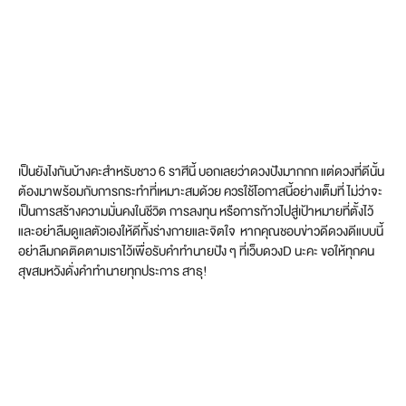
เป็นยังไงกันบ้างคะสำหรับชาว 6 ราศีนี้ บอกเลยว่าดวงปังมากกก แต่ดวงที่ดีนั้น
ต้องมาพร้อมกับการกระทำที่เหมาะสมด้วย ควรใช้โอกาสนี้อย่างเต็มที่ ไม่ว่าจะ
เป็นการสร้างความมั่นคงในชีวิต การลงทุน หรือการก้าวไปสู่เป้าหมายที่ตั้งไว้
และอย่าลืมดูแลตัวเองให้ดีทั้งร่างกายและจิตใจ หากคุณชอบข่าวดีดวงดีแบบนี้
อย่าลืมกดติดตามเราไว้เพื่อรับคำทำนายปัง ๆ ที่เว็บดวงD นะคะ ขอให้ทุกคน
สุขสมหวังดั่งคำทำนายทุกประการ สาธุ!