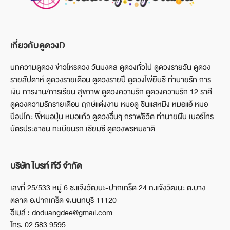
เกี่ยวกับดูดวงD
บทความดูดวง ข่าวโหรดวง วันมงคล ดูดวงทั่วไป ดูดวงรายวัน ดูดวง
รายสัปดาห์ ดูดวงรายเดือน ดูดวงรายปี ดูดวงไพ่ยิบซี ทำนายรัก การ
เงิน การงาน/การเรียน สุขภาพ ดูดวงความรัก ดูดวงความรัก 12 ราศี
ดูดวงความรักรายเดือน ฤกษ์แต่งงาน หมอดู ซินแสหมิง หมอแอ้ หมอ
ป๊อปโกะ พี่หมอปุ่น หมอแก้ว ดูดวงอื่นๆ กราฟชีวิต ทำนายฝัน เบอร์โทร
บัตรประชาชน ทะเบียนรถ เซียมซี ดูดวงพรหมชาติ
บริษัท ไบรท์ ทีวี จำกัด
เลขที่ 25/533 หมู่ 6 ซ.แจ้งวัฒนะ-ปากเกร็ด 24 ถ.แจ้งวัฒนะ ต.บาง
ตลาด อ.ปากเกร็ด จ.นนทบุรี 11120
อีเมล์ : doduangdee@gmail.com
โทร. 02 583 9595