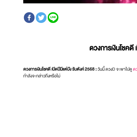
ดวงการเงินโชคดี เป
ดวงการเงินโชคดี เปิดปีมีแต่ปัง รับตังค์ 2568 :
วันนี้ ดวงD จะพาไปดู
ดว
กำลังจะกล่าวถึงหรือไม่