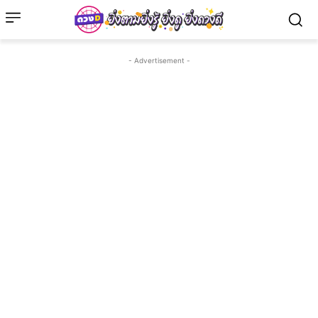
- Advertisement -