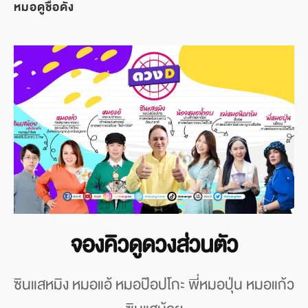
หมอดูชื่อดัง
จองคิวดูดวงส่วนตัว
ซินแสหมิง หมอแอ้ หมอป๊อปโกะ พี่หมอปุ่น หมอแก้ว