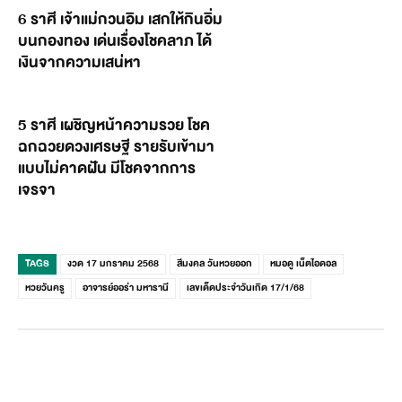
6 ราศี เจ้าแม่กวนอิม เสกให้กินอิ่ม
บนกองทอง เด่นเรื่องโชคลาภ ได้
เงินจากความเสน่หา
5 ราศี เผชิญหน้าความรวย โชค
ฉกฉวยดวงเศรษฐี รายรับเข้ามา
แบบไม่คาดฝัน มีโชคจากการ
เจรจา
TAGS
งวด 17 มกราคม 2568
สีมงคล วันหวยออก
หมอดู เน็ตไอดอล
หวยวันครู
อาจารย์ออร่า มหารานี
เลขเด็ดประจำวันเกิด 17/1/68