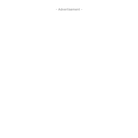
- Advertisement -