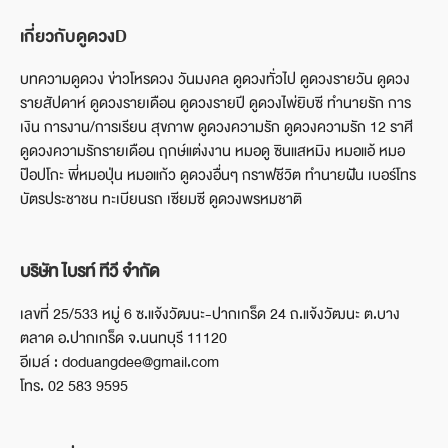
เกี่ยวกับดูดวงD
บทความดูดวง ข่าวโหรดวง วันมงคล ดูดวงทั่วไป ดูดวงรายวัน ดูดวง
รายสัปดาห์ ดูดวงรายเดือน ดูดวงรายปี ดูดวงไพ่ยิบซี ทำนายรัก การ
เงิน การงาน/การเรียน สุขภาพ ดูดวงความรัก ดูดวงความรัก 12 ราศี
ดูดวงความรักรายเดือน ฤกษ์แต่งงาน หมอดู ซินแสหมิง หมอแอ้ หมอ
ป๊อปโกะ พี่หมอปุ่น หมอแก้ว ดูดวงอื่นๆ กราฟชีวิต ทำนายฝัน เบอร์โทร
บัตรประชาชน ทะเบียนรถ เซียมซี ดูดวงพรหมชาติ
บริษัท ไบรท์ ทีวี จำกัด
เลขที่ 25/533 หมู่ 6 ซ.แจ้งวัฒนะ-ปากเกร็ด 24 ถ.แจ้งวัฒนะ ต.บาง
ตลาด อ.ปากเกร็ด จ.นนทบุรี 11120
อีเมล์ : doduangdee@gmail.com
โทร. 02 583 9595