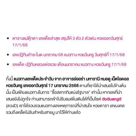
ตารางแม่ตุ๊กตา เลขเด็ดล่าสุด สรุปให้ 3 ตัว 2 ตัวเด่น หวยออกวันศุกร์
17/1/68
เลขปฏิทินคำชะโนด มกราคม 68 แนวทาง หวยวันครู วันศุกร์ที่ 17/1/68
เลขเด็ด ปฏิทินหลวงพ่อรวย เดือนมกราคม แนวทาง หวยวันครู 17/1/68
ทั้งนี้
แนวทางเลขเด็ดประจำวัน จาก อาจารย์ออร่า มหารานี หมอดู เน็ตไอดอล
หวยวันครู เลขออกวันศุกร์ 17 มกราคม 2568
ตามที่เราได้นำเสนอไปข้างต้น
นั้น เป็นเพียงแนวทางในการ “ซื้อสลากกินแบ่งรัฐบาล” เท่านั้น หากเลขที่นำ
เสนอยังไม่ถูกใจ ท่านสามารถเข้าไปรับชมเพิ่มเติมได้ที่เว็บไซต์
doduangd
(ดวงD) เราได้รวบรวมแนวทางเลขเหตุการณ์ที่น่าสนใจ หวยดารา เลขมงคล
รวมถึงเคล็ดไม่รับสำหรับสายมู มาไว้ให้ท่านแล้ว