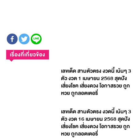
เรื่องที่เกี่ยวข้อง
เลขเด็ด สามตัวตรง งวดนี้ เน้นๆ 3
ตัว งวด 1 เมษายน 2568 สุดปัง
เสี่ยงโชค เสี่ยงดวง โอกาสรวย ถูก
หวย ถูกลอตเตอรี่
เลขเด็ด สามตัวตรง งวดนี้ เน้นๆ 3
ตัว งวด 16 เมษายน 2568 สุดปัง
เสี่ยงโชค เสี่ยงดวง โอกาสรวย ถูก
หวย ถูกลอตเตอรี่