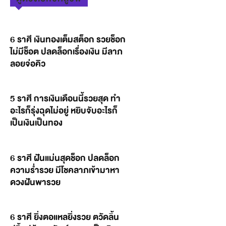
6 ราศี เงินทองเต็มสต็อก รวยช็อก
ไม่มีช็อต ปลดล็อกเรื่องเงิน มีลาภ
ลอยจ่อคิว
5 ราศี การเงินเดือนนี้รวยสุด ทำ
อะไรก็รุ่งฉุดไม่อยู่ หยิบจับอะไรก็
เป็นเงินเป็นทอง
6 ราศี ฝันแม่นสุดช็อก ปลดล็อก
ความร่ำรวย มีโชคลาภเข้ามาหา
ดวงฝันพารวย
6 ราศี ยิ่งตอแหลยิ่งรวย ตวัดลิ้น