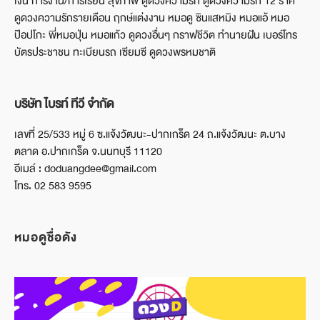
เงิน การงาน/การเรียน สุขภาพ ดูดวงความรัก ดูดวงความรัก 12 ราศี
ดูดวงความรักรายเดือน ฤกษ์แต่งงาน หมอดู ซินแสหมิง หมอแอ้ หมอ
ป๊อปโกะ พี่หมอปุ่น หมอแก้ว ดูดวงอื่นๆ กราฟชีวิต ทำนายฝัน เบอร์โทร
บัตรประชาชน ทะเบียนรถ เซียมซี ดูดวงพรหมชาติ
บริษัท ไบรท์ ทีวี จำกัด
เลขที่ 25/533 หมู่ 6 ซ.แจ้งวัฒนะ-ปากเกร็ด 24 ถ.แจ้งวัฒนะ ต.บาง
ตลาด อ.ปากเกร็ด จ.นนทบุรี 11120
อีเมล์ : doduangdee@gmail.com
โทร. 02 583 9595
หมอดูชื่อดัง