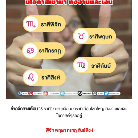
ข่าวดีกลางเดือน
“5 ราศี” กลางเดือนมกรานี้ มีลุ้นโชคใหญ่ ทั้งงานและเงิน
โอกาสดีๆรออยู่
พิจิก พฤษภ กรกฎ กันย์ สิงห์