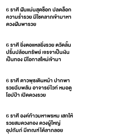
6 ราศี ฝันแม่นสุดช็อก ปลดล็อก
ความร่ำรวย มีโชคลาภเข้ามาหา
ดวงฝันพารวย
6 ราศี ยิ่งตอแหลยิ่งรวย ตวัดลิ้น
ปริ้นปล้อนทรัพย์ เจรจาเป็นเงิน
เป็นทอง มีโอกาสใหม่เข้ามา
6 ราศี ดาวพุธเดินหน้า ปากพา
รวยฉับพลัน อาจารย์ไวท์ หมอดู
โอปป้า เปิดดวงรวย
6 ราศี องค์ท้าวมหาพรหม เสกให้
รวยสมดวงทอง ดวงผู้ใหญ่
อุปถัมภ์ มีเกณฑ์ได้ลาภลอย