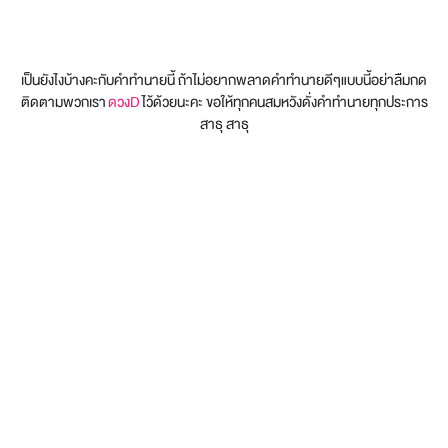
เป็นยังไงบ้างคะกับคำทำนายนี้ ถ้าไม่อยากพลาดคำทำนายดีๆแบบนี้อย่าลืมกด
ติดตามพวกเรา
ดวงD
ไว้ด้วยนะคะ ขอให้ทุกคนสมหวังดั่งคำทำนายทุกประการ
สาธุ สาธุ