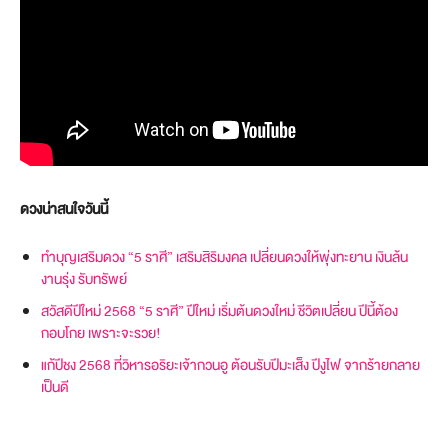
ดวงน่าสนใจวันนี้
ทำบุญเสริมดวง “5 ราศี” เสริมสิริมงคล เปลี่ยนดวงให้พุ่งทะยาน เงินล้น
งานรุ่ง รับทรัพย์
สวัสดีปีใหม่ 2568 “5 ราศี” ปีใหม่ เริ่มต้นดวงใหม่ ชีวิตเปลี่ยน ปีนี้ต้อง
กอบโกย เพราะจะรวย!
แก้ปีชง 2568 ที่วิหารอริยะเจ้ากวนอู ต้อนรับปีมะเส็ง ปีงูไฟ จากร้ายกลาย
เป็นดี