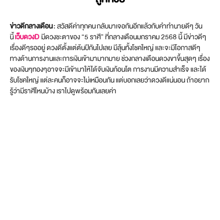
ข่าวดีกลางเดือน
: สวัสดีค่าทุกคน กลับมาเจอกันอีกแล้วกับคำทำนายดีๆ วัน
นี้
เว็บดวงD
มีดวงชะตาของ “5 ราศี” ที่กลางเดือนมกราคม 2568 นี้ มีข่าวดีๆ
เรื่องดีๆรออยู่ ดวงดีตั้งแต่ต้นปีกันไปเลย มีลุ้นทั้งโชคใหญ่ และจะมีโอกาสดีๆ
ทางด้านการงานและการเงินเข้ามามากมาย ช่วงกลางเดือนดวงขาขึ้นสุดๆ เรื่อง
ของเงินๆทองๆอาจจะมีเข้ามาให้ได้จับเงินก้อนโต การงานมีความสำเร็จ และได้
รับโชคใหญ่ แต่ละคนก็อาจจะไม่เหมือนกัน แต่บอกเลยว่าดวงดีแน่นอน ถ้าอยาก
รู้ว่ามีราศีไหนบ้าง เราไปดูพร้อมกันเลยค่า