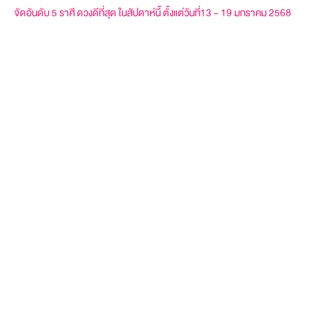
จัดอันดับ 5 ราศี ดวงดีที่สุด ในสัปดาห์นี้ ตั้งแต่วันที่13 – 19 มกราคม 2568