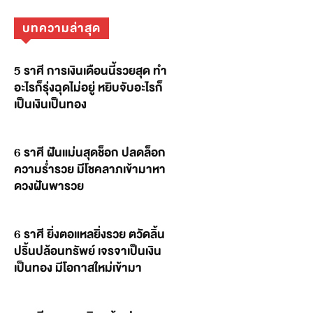
บทความล่าสุด
5 ราศี การเงินเดือนนี้รวยสุด ทำ
อะไรก็รุ่งฉุดไม่อยู่ หยิบจับอะไรก็
เป็นเงินเป็นทอง
6 ราศี ฝันแม่นสุดช็อก ปลดล็อก
ความร่ำรวย มีโชคลาภเข้ามาหา
ดวงฝันพารวย
6 ราศี ยิ่งตอแหลยิ่งรวย ตวัดลิ้น
ปริ้นปล้อนทรัพย์ เจรจาเป็นเงิน
เป็นทอง มีโอกาสใหม่เข้ามา