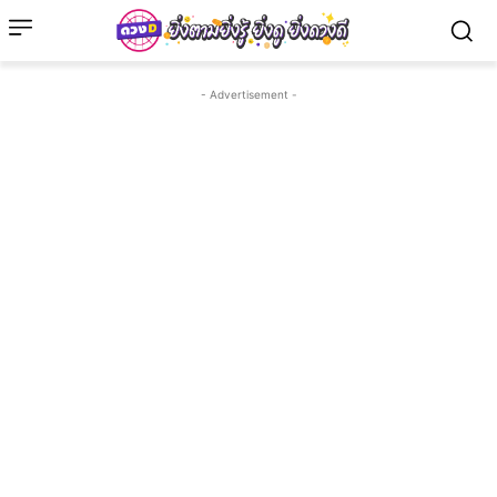
- Advertisement -