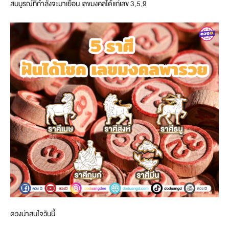
สมบูรณ์ที่กำลังจะมาเยือน เลขมงคลได้เเก่เลข 3,5,9
ดวงน่าสนใจวันนี้