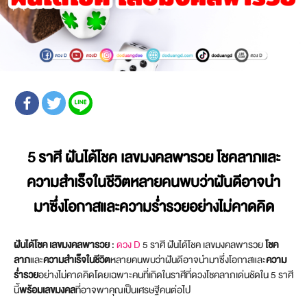
5 ราศี ฝันได้โชค เลขมงคลพารวย โชคลาภและ
ความสำเร็จในชีวิตหลายคนพบว่าฝันดีอาจนำ
มาซึ่งโอกาสและความร่ำรวยอย่างไม่คาดคิด
ฝันได้โชค เลขมงคลพารวย
:
ดวง D
5 ราศี ฝันได้โชค เลขมงคลพารวย
โชค
ลาภ
และ
ความสำเร็จในชีวิต
หลายคนพบว่าฝันดีอาจนำมาซึ่งโอกาสและ
ความ
ร่ำรวย
อย่างไม่คาดคิดโดยเฉพาะคนที่เกิดในราศีที่ดวงโชคลาภเด่นชัดใน 5 ราศี
นี้
พร้อมเลขมงคล
ที่อาจพาคุณเป็นเศรษฐีคนต่อไป