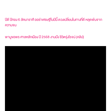
ปีดี ปีทอง 6 ลัคนาราศี ออร่าเศรษฐีในปีนี้ ดวงเปลี่ยนในทางที่ดี หลุดพ้นจาก
ความจน
พามูขอพร ศาลหลักเมือง ปี 2568 งานปัง ชีวิตรุ่งโรจน์ (คลิป)