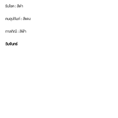
รับโชค : สีดำ
คนอุปถัมภ์ : สีแดง
กาลกิณี : สีฟ้า
วันจันทร์