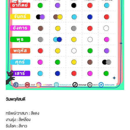
วันพฤหัสบดี
ทรัพย์/วาสนา : สีแดง
งานรุ่ง : สีเหลือง
รับโชค : สีขาว