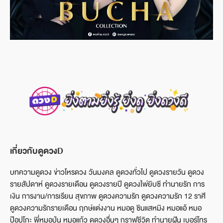
เกี่ยวกับดูดวงD
บทความดูดวง ข่าวโหรดวง วันมงคล ดูดวงทั่วไป ดูดวงรายวัน ดูดวง
รายสัปดาห์ ดูดวงรายเดือน ดูดวงรายปี ดูดวงไพ่ยิบซี ทำนายรัก การ
เงิน การงาน/การเรียน สุขภาพ ดูดวงความรัก ดูดวงความรัก 12 ราศี
ดูดวงความรักรายเดือน ฤกษ์แต่งงาน หมอดู ซินแสหมิง หมอแอ้ หมอ
ป๊อปโกะ พี่หมอปุ่น หมอแก้ว ดูดวงอื่นๆ กราฟชีวิต ทำนายฝัน เบอร์โทร