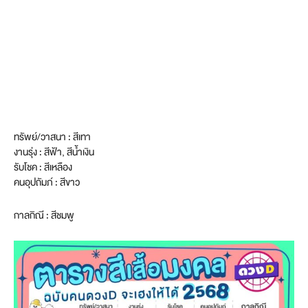
ทรัพย์/วาสนา : สีเทา
งานรุ่ง : สีฟ้า, สีน้ำเงิน
รับโชค : สีเหลือง
คนอุปถัมภ์ : สีขาว
กาลกิณี : สีชมพู