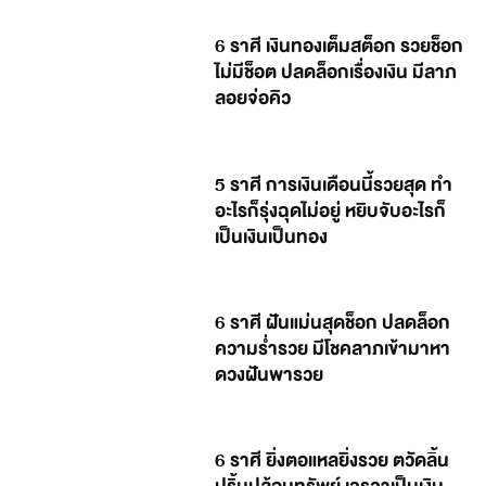
6 ราศี เงินทองเต็มสต็อก รวยช็อก
ไม่มีช็อต ปลดล็อกเรื่องเงิน มีลาภ
ลอยจ่อคิว
5 ราศี การเงินเดือนนี้รวยสุด ทำ
อะไรก็รุ่งฉุดไม่อยู่ หยิบจับอะไรก็
เป็นเงินเป็นทอง
6 ราศี ฝันแม่นสุดช็อก ปลดล็อก
ความร่ำรวย มีโชคลาภเข้ามาหา
ดวงฝันพารวย
6 ราศี ยิ่งตอแหลยิ่งรวย ตวัดลิ้น