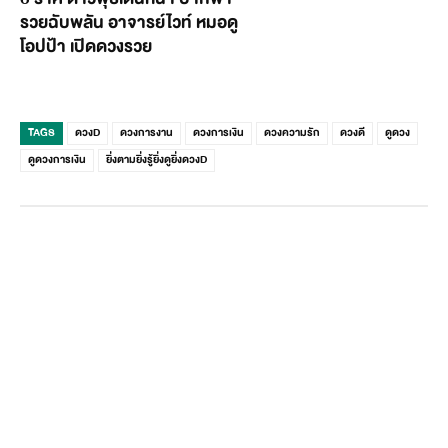
รวยฉับพลัน อาจารย์ไวท์ หมอดู
โอปป้า เปิดดวงรวย
TAGS
ดวงD
ดวงการงาน
ดวงการเงิน
ดวงความรัก
ดวงดี
ดูดวง
ดูดวงการเงิน
ยิ่งตามยิ่งรู้ยิ่งดูยิ่งดวงD