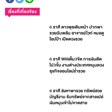
เรื่องที่เกี่ยวข้อง
6 ราศี ดาวพุธเดินหน้า ปากพา
รวยฉับพลัน อาจารย์ไวท์ หมอดู
โอปป้า เปิดดวงรวย
6 ราศี Wifiเต็ม3ขีด การเงินดีด
ไป3ขั้น งานต่างประเทศหนุนดวง
ธุรกิจออนไลน์ร่ำรวย
6 ราศี สิงหาพารวย ทรัพย์สวย
บัญชีงาม รับทรัพย์จากสายเปย์
เงินหมุนเข้าไม่ขาดสาย