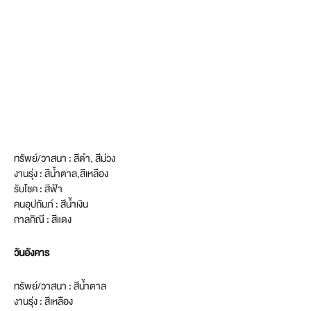
ทรัพย์/วาสนา : สีดำ, สีม่วง
งานรุ่ง : สีน้ำตาล,สีเหลือง
รับโชค : สีฟ้า
คนอุปถัมภ์ : สีน้ำเงิน
กาลกิณี : สีแดง
วันอังคาร
ทรัพย์/วาสนา : สีน้ำตาล
งานรุ่ง : สีเหลือง