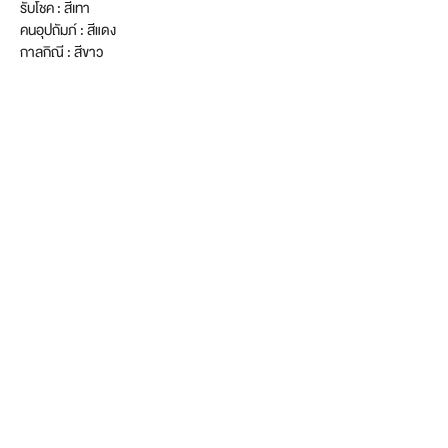
รับโชค : สีเทา
คนอุปถัมภ์ : สีแดง
กาลกิณี : สีขาว