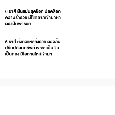
6 ราศี ฝันแม่นสุดช็อก ปลดล็อก
ความร่ำรวย มีโชคลาภเข้ามาหา
ดวงฝันพารวย
6 ราศี ยิ่งตอแหลยิ่งรวย ตวัดลิ้น
ปริ้นปล้อนทรัพย์ เจรจาเป็นเงิน
เป็นทอง มีโอกาสใหม่เข้ามา