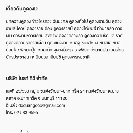
เกี่ยวกับดูดวงD
บทความดูดวง ข่าวโหรดวง วันมงคล ดูดวงทั่วไป ดูดวงรายวัน ดูดวง
รายสัปดาห์ ดูดวงรายเดือน ดูดวงรายปี ดูดวงไพ่ยิบซี ทำนายรัก การ
เงิน การงาน/การเรียน สุขภาพ ดูดวงความรัก ดูดวงความรัก 12 ราศี
ดูดวงความรักรายเดือน ฤกษ์แต่งงาน หมอดู ซินแสหมิง หมอแอ้ หมอ
ป๊อปโกะ พี่หมอปุ่น หมอแก้ว ดูดวงอื่นๆ กราฟชีวิต ทำนายฝัน เบอร์โทร
บัตรประชาชน ทะเบียนรถ เซียมซี ดูดวงพรหมชาติ
บริษัท ไบรท์ ทีวี จำกัด
เลขที่ 25/533 หมู่ 6 ซ.แจ้งวัฒนะ-ปากเกร็ด 24 ถ.แจ้งวัฒนะ ต.บาง
ตลาด อ.ปากเกร็ด จ.นนทบุรี 11120
อีเมล์ : doduangdee@gmail.com
โทร. 02 583 9595