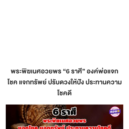
พระพิฆเนศอวยพร
“6 ราศี” องค์พ่อแจก
โชค แจกทรัพย์ ปรับดวงให้ปัง ประทานความ
โชคดี