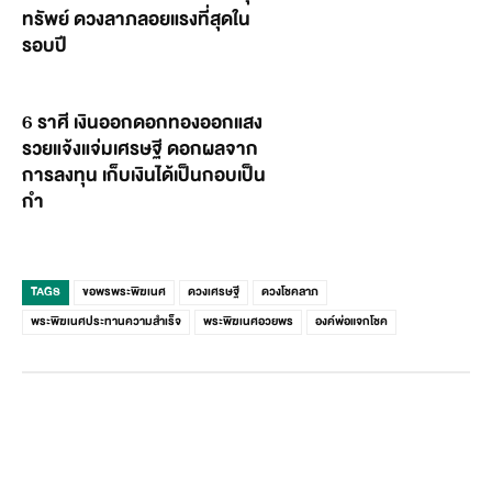
ทรัพย์ ดวงลาภลอยแรงที่สุดใน
รอบปี
6 ราศี เงินออกดอกทองออกแสง
รวยแจ้งแจ่มเศรษฐี ดอกผลจาก
การลงทุน เก็บเงินได้เป็นกอบเป็น
กำ
TAGS
ขอพรพระพิฆเนศ
ดวงเศรษฐี
ดวงโชคลาภ
พระพิฆเนศประทานความสำเร็จ
พระพิฆเนศอวยพร
องค์พ่อแจกโชค