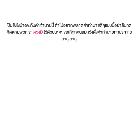
เป็นยังไงบ้างคะกับคำทำนายนี้ ถ้าไม่อยากพลาดคำทำนายดีๆแบบนี้อย่าลืมกด
ติดตามพวกเรา
ดวงD
ไว้ด้วยนะคะ ขอให้ทุกคนสมหวังดั่งคำทำนายทุกประการ
สาธุ สาธุ