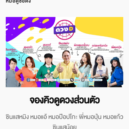
หมอดูชื่อดัง
จองคิวดูดวงส่วนตัว
ซินแสหมิง หมอแอ้ หมอป๊อปโกะ พี่หมอปุ่น หมอแก้ว
ซินแสน้อย