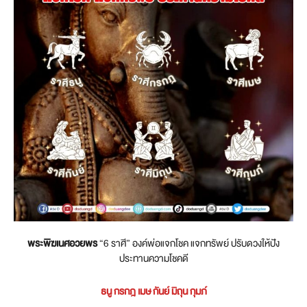
พระพิฆเนศอวยพร
“6 ราศี” องค์พ่อแจกโชค แจกทรัพย์ ปรับดวงให้ปัง
ประทานความโชคดี
ธนู กรกฎ เมษ กันย์ มิถุน กุมภ์