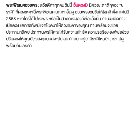
พระพิฆเนศอวยพร
: สวัสดีค่าทุกคน วันนี้
เว็บดวงD
มีดวงชะตาดีๆของ “6
ราศี” ที่ดวงชะตานี้พระพิฆเนศเมตตาเอ็นดู อวยพรอวยชัยให้โชคดี ตั้งแต่ต้นปี
2568 หากใครได้ไปขอพร หรือเป็นสาวกขององค์พ่อแล้วนั้น ท่านจะเปิดทาง
เปิดดวง แจกทรทัพย์แจกโ๙คมาให้ดวงชะตาของคุณ ท่านพร้อมจะช่วย
ประทานทรัพย์ ประทานพรให้คุณได้รับความสำเร็จ ความรุ่งเรือง องค์พ่อช่วย
ปรับดวงให้คุณปังๆเฮงๆแบบสุดๆไปเลย ถ้าอยากรู้ว่ามีราศีไหนบ้าง เราไปดู
พร้อมกันเลยค่า