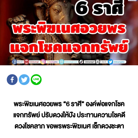
พระพิฆเนศอวยพร
“6 ราศี” องค์พ่อแจกโชค
แจกทรัพย์ ปรับดวงให้ปัง ประทานความโชคดี
ดวงโชคลาภ
ขอพรพระพิฆเนศ
เช็กดวงชะตา