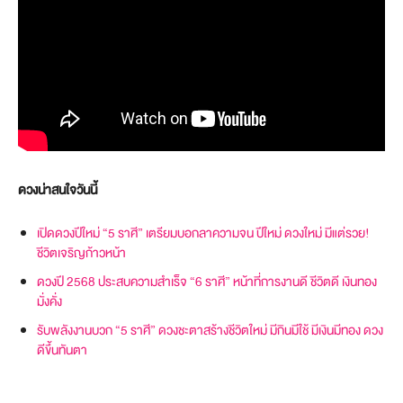
ดวงน่าสนใจวันนี้
เปิดดวงปีใหม่ “5 ราศี” เตรียมบอกลาความจน ปีใหม่ ดวงใหม่ มีแต่รวย!
ชีวิตเจริญก้าวหน้า
ดวงปี 2568 ประสบความสำเร็จ “6 ราศี” หน้าที่การงานดี ชีวิตดี เงินทอง
มั่งคั่ง
รับพลังงานบวก “5 ราศี” ดวงชะตาสร้างชีวิตใหม่ มีกินมีใช้ มีเงินมีทอง ดวง
ดีขึ้นทันตา