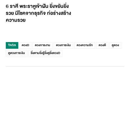
6 ราศี พระราหูเข้าฝัน ยิ่งขยันยิ่ง
รวย มีโชคจากธุรกิจ ก่อร่างสร้าง
ความรวย
TAGS
ดวงD
ดวงการงาน
ดวงการเงิน
ดวงความรัก
ดวงดี
ดูดวง
ดูดวงการเงิน
ยิ่งตามยิ่งรู้ยิ่งดูยิ่งดวงD