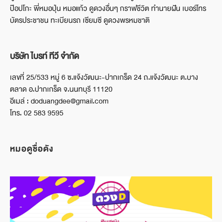
ป๊อปโกะ พี่หมอปุ่น หมอแก้ว ดูดวงอื่นๆ กราฟชีวิต ทำนายฝัน เบอร์โทร
บัตรประชาชน ทะเบียนรถ เซียมซี ดูดวงพรหมชาติ
บริษัท ไบรท์ ทีวี จำกัด
เลขที่ 25/533 หมู่ 6 ซ.แจ้งวัฒนะ-ปากเกร็ด 24 ถ.แจ้งวัฒนะ ต.บาง
ตลาด อ.ปากเกร็ด จ.นนทบุรี 11120
อีเมล์ : doduangdee@gmail.com
โทร. 02 583 9595
หมอดูชื่อดัง