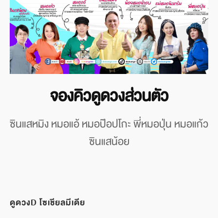
จองคิวดูดวงส่วนตัว
ซินแสหมิง หมอแอ้ หมอป๊อปโกะ พี่หมอปุ่น หมอแก้ว
ซินแสน้อย
ดูดวงD โซเชียลมีเดีย