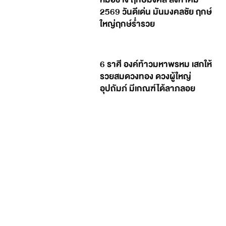
2569 วันดีเด่น มันมงคลชัย ฤกษ์
ใหญ่ฤกษ์ร่ำรวย
6 ราศี องค์ท้าวมหาพรหม เสกให้
รวยสมดวงทอง ดวงผู้ใหญ่
อุปถัมภ์ มีเกณฑ์ได้ลาภลอย