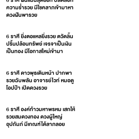
6 ราศี ฝันแม่นสุดช็อก ปลดล็อก
ความร่ำรวย มีโชคลาภเข้ามาหา
ดวงฝันพารวย
6 ราศี ยิ่งตอแหลยิ่งรวย ตวัดลิ้น
ปริ้นปล้อนทรัพย์ เจรจาเป็นเงิน
เป็นทอง มีโอกาสใหม่เข้ามา
6 ราศี ดาวพุธเดินหน้า ปากพา
รวยฉับพลัน อาจารย์ไวท์ หมอดู
โอปป้า เปิดดวงรวย
6 ราศี องค์ท้าวมหาพรหม เสกให้
รวยสมดวงทอง ดวงผู้ใหญ่
อุปถัมภ์ มีเกณฑ์ได้ลาภลอย