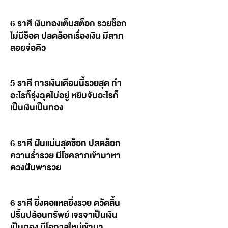
6 ราศี เงินทองเต็มสต็อก รวยช็อก
ไม่มีช็อต ปลดล็อกเรื่องเงิน มีลาภ
ลอยจ่อคิว
5 ราศี การเงินเดือนนี้รวยสุด ทำ
อะไรก็รุ่งฉุดไม่อยู่ หยิบจับอะไรก็
เป็นเงินเป็นทอง
6 ราศี ฝันแม่นสุดช็อก ปลดล็อก
ความร่ำรวย มีโชคลาภเข้ามาหา
ดวงฝันพารวย
6 ราศี ยิ่งตอแหลยิ่งรวย ตวัดลิ้น
ปริ้นปล้อนทรัพย์ เจรจาเป็นเงิน
เป็นทอง มีโอกาสใหม่เข้ามา