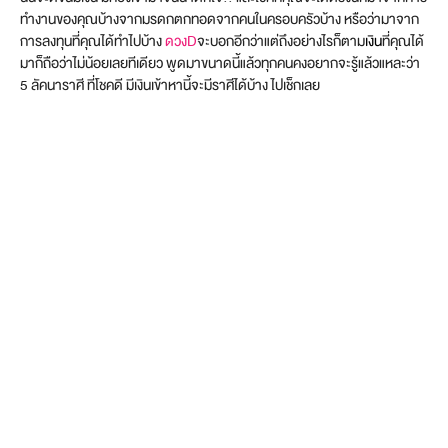
ทำงานของคุณบ้างจากมรดกตกทอดจากคนในครอบครัวบ้าง หรือว่ามาจาก
การลงทุนที่คุณได้ทำไปบ้าง
ดวงD
จะบอกอีกว่าแต่ถึงอย่างไรก็ตาม
เงิน
ที่คุณได้
มาก็ถือว่าไม่น้อยเลยทีเดียว พูดมาขนาดนี้แล้วทุกคนคงอยากจะรู้แล้วแหละว่า
5 ลัคนาราศี ที่โชคดี มีเงินเข้าหานี้จะมีราศีได้บ้าง ไปเช็กเลย