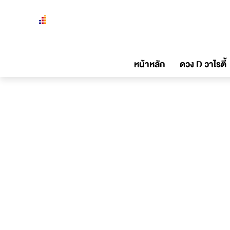
หน้าหลัก
ดวง D วาไรตี้