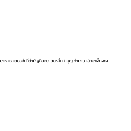
กลับมาหาเราเสมอค่ะ ที่สำคัญคืออย่าลืมหมั่นทำบุญ ทำทาน แล้วมาเช็กดวง