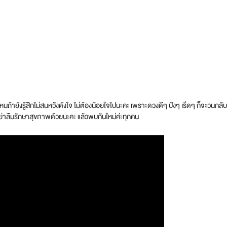
ไหนถ้ายังรู้สึกไม่สมหวังดังใจ ไม่ต้องน้อยใจไปนะคะ เพราะดวงดีๆ ปังๆ เริ่ดๆ ก็จะวน
ะอย่าลืมรักษาสุขภาพด้วยนะคะ แล้วพบกันใหม่ค่ะทุกคน