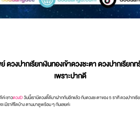
พย์ ดวงปากเรียกเงินทองเข้าดวงชะตา ดวงปากเรียกทรัพ
เพราะปากดี
ดีค่ะชาว
ดวงD
วันนี้เรามีดวงดี๊ดีมาฝากกันอีกแล้ว กับดวงชะตาของ 5 ราศี ดวงปากเรียก
งจะมีราศีใดบ้าง ตามมาดูพร้อม ๆ กันเลยค่ะ