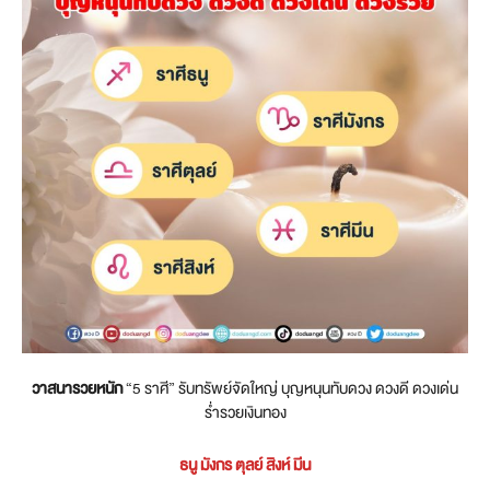
วาสนารวยหนัก
“5 ราศี” รับทรัพย์จัดใหญ่ บุญหนุนทับดวง ดวงดี ดวงเด่น
ร่ำรวยเงินทอง
ธนู มังกร ตุลย์ สิงห์ มีน