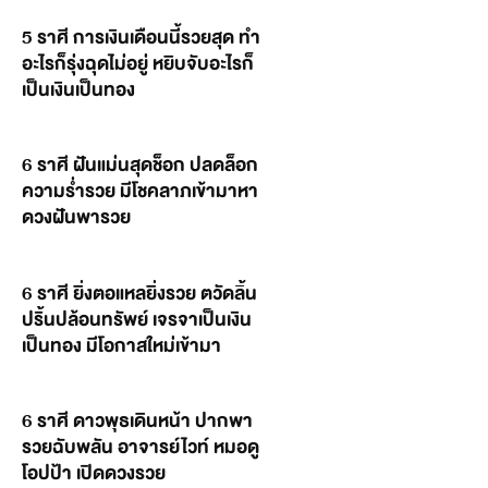
5 ราศี การเงินเดือนนี้รวยสุด ทำ
อะไรก็รุ่งฉุดไม่อยู่ หยิบจับอะไรก็
เป็นเงินเป็นทอง
6 ราศี ฝันแม่นสุดช็อก ปลดล็อก
ความร่ำรวย มีโชคลาภเข้ามาหา
ดวงฝันพารวย
6 ราศี ยิ่งตอแหลยิ่งรวย ตวัดลิ้น
ปริ้นปล้อนทรัพย์ เจรจาเป็นเงิน
เป็นทอง มีโอกาสใหม่เข้ามา
6 ราศี ดาวพุธเดินหน้า ปากพา
รวยฉับพลัน อาจารย์ไวท์ หมอดู
โอปป้า เปิดดวงรวย