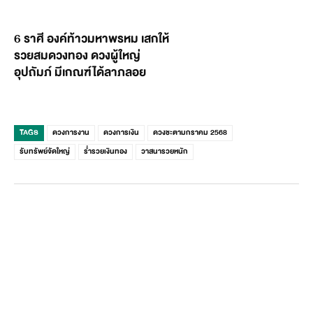
6 ราศี องค์ท้าวมหาพรหม เสกให้
รวยสมดวงทอง ดวงผู้ใหญ่
อุปถัมภ์ มีเกณฑ์ได้ลาภลอย
TAGS
ดวงการงาน
ดวงการเงิน
ดวงชะตามกราคม 2568
รับทรัพย์จัดใหญ่
ร่ำรวยเงินทอง
วาสนารวยหนัก