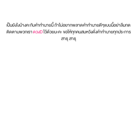
เป็นยังไงบ้างคะกับคำทำนายนี้ ถ้าไม่อยากพลาดคำทำนายดีๆแบบนี้อย่าลืมกด
ติดตามพวกเรา
ดวงD
ไว้ด้วยนะคะ ขอให้ทุกคนสมหวังดั่งคำทำนายทุกประการ
สาธุ สาธุ