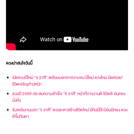
ดวงน่าสนใจวันนี้
เปิดดวงปีใหม่ “5 ราศี” เตรียมบอกลาความจน ปีใหม่ ดวงใหม่ มีแต่รวย!
ชีวิตเจริญก้าวหน้า
ดวงปี 2568 ประสบความสำเร็จ “6 ราศี” หน้าที่การงานดี ชีวิตดี เงินทอง
มั่งคั่ง
รับพลังงานบวก “5 ราศี” ดวงชะตาสร้างชีวิตใหม่ มีกินมีใช้ มีเงินมีทอง ดวง
ดีขึ้นทันตา