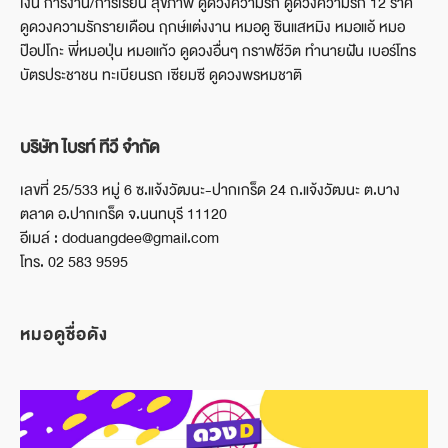
เงิน การงาน/การเรียน สุขภาพ ดูดวงความรัก ดูดวงความรัก 12 ราศี
ดูดวงความรักรายเดือน ฤกษ์แต่งงาน หมอดู ซินแสหมิง หมอแอ้ หมอ
ป๊อปโกะ พี่หมอปุ่น หมอแก้ว ดูดวงอื่นๆ กราฟชีวิต ทำนายฝัน เบอร์โทร
บัตรประชาชน ทะเบียนรถ เซียมซี ดูดวงพรหมชาติ
บริษัท ไบรท์ ทีวี จำกัด
เลขที่ 25/533 หมู่ 6 ซ.แจ้งวัฒนะ-ปากเกร็ด 24 ถ.แจ้งวัฒนะ ต.บาง
ตลาด อ.ปากเกร็ด จ.นนทบุรี 11120
อีเมล์ : doduangdee@gmail.com
โทร. 02 583 9595
หมอดูชื่อดัง