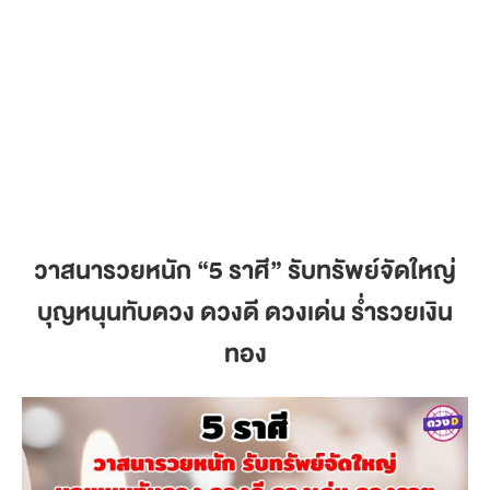
วาสนารวยหนัก
“5 ราศี” รับทรัพย์จัดใหญ่
บุญหนุนทับดวง ดวงดี ดวงเด่น ร่ำรวยเงิน
ทอง