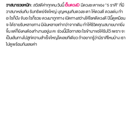
วาสนารวยหนัก
: สวัสดีค่าทุกคน วันนี้
เว็บดวงD
มีดวงชะตาของ “5 ราศี” ที่มี
วาสนาหล่นทับ รับทรัพย์จัดใหญ่ บุญหนุนทับดวงชะตา ให้ดวงดี ดวงเด่น ทำ
อะไรก็ปัง จับอะไรก็รวย ดวงมาถูกทาง เปิดทางสว่างให้โชคดีดวงดี ปีนี้ดูเหมือน
จะได้รายรับหลายทาง มีเงินหลายเท่ากว่าจากเดิม ทำให้ชีวิตคุณสบายมากยิ่ง
ขึ้น แต่ก็ยังคงต้องทำงานอยู่นะคะ ช่วงนี้มีโอกาสอะไรเข้ามาขอให้รับไว้ เพราะจะ
เป็นเส้นทางไปสูท่ความสำเร็จใหญ่โตเลยทีเดียว ถ้าอยากรู้ว่ามีราศีไหนบ้าง เรา
ไปดูพร้อมกันเลยค่า