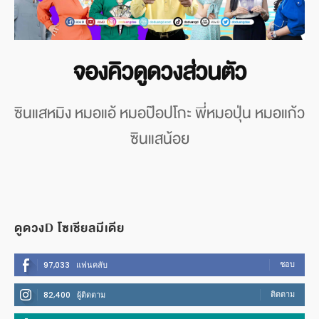
จองคิวดูดวงส่วนตัว
ซินแสหมิง หมอแอ้ หมอป๊อปโกะ พี่หมอปุ่น หมอแก้ว
ซินแสน้อย
ดูดวงD โซเชียลมีเดีย
ชอบ
97,033
แฟนคลับ
ติดตาม
82,400
ผู้ติดตาม