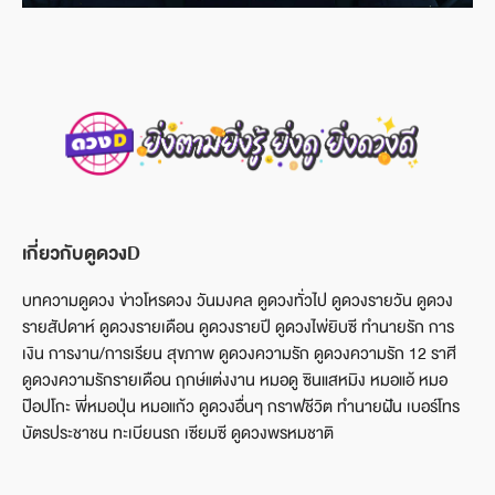
เกี่ยวกับดูดวงD
บทความดูดวง ข่าวโหรดวง วันมงคล ดูดวงทั่วไป ดูดวงรายวัน ดูดวง
รายสัปดาห์ ดูดวงรายเดือน ดูดวงรายปี ดูดวงไพ่ยิบซี ทำนายรัก การ
เงิน การงาน/การเรียน สุขภาพ ดูดวงความรัก ดูดวงความรัก 12 ราศี
ดูดวงความรักรายเดือน ฤกษ์แต่งงาน หมอดู ซินแสหมิง หมอแอ้ หมอ
ป๊อปโกะ พี่หมอปุ่น หมอแก้ว ดูดวงอื่นๆ กราฟชีวิต ทำนายฝัน เบอร์โทร
บัตรประชาชน ทะเบียนรถ เซียมซี ดูดวงพรหมชาติ