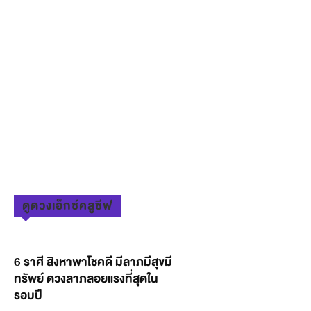
ดูดวงเอ็กซ์คลูซีฟ
6 ราศี สิงหาพาโชคดี มีลาภมีสุขมี
ทรัพย์ ดวงลาภลอยแรงที่สุดใน
รอบปี