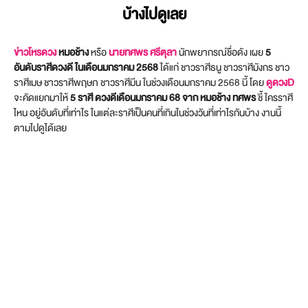
บ้างไปดูเลย
ข่าวโหรดวง
หมอช้าง
หรือ
นายทศพร ศรีตุลา
นักพยากรณ์ชื่อดัง เผย
5
อันดับราศีดวงดี ในเดือนมกราคม 2568
ได้แก่ ชาวราศีธนู ชาวราศีมังกร ชาว
ราศีเมษ ชาวราศีพฤษภ ชาวราศีมีน ในช่วงเดือนมกราคม 2568 นี้ โดย
ดูดวงD
จะคัดแยกมาให้
5 ราศี ดวงดีเดือนมกราคม 68 จาก หมอช้าง ทศพร
ชี้ ใครราศี
ไหน อยู่อันดับที่เท่าไร ในแต่ละราศีเป็นคนที่เกินในช่วงวันที่เท่าไรกันบ้าง งานนี้
ตามไปดูได้เลย