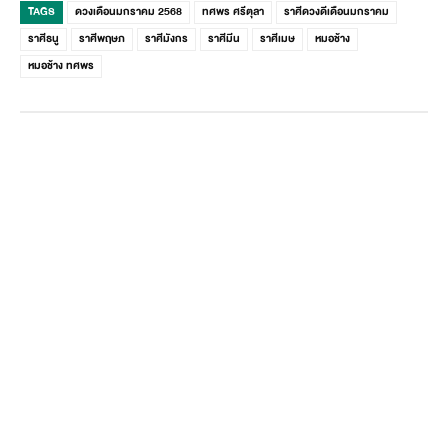
TAGS
ดวงเดือนมกราคม 2568
ทศพร ศรีตุลา
ราศีดวงดีเดือนมกราคม
ราศีธนู
ราศีพฤษภ
ราศีมังกร
ราศีมีน
ราศีเมษ
หมอช้าง
หมอช้าง ทศพร