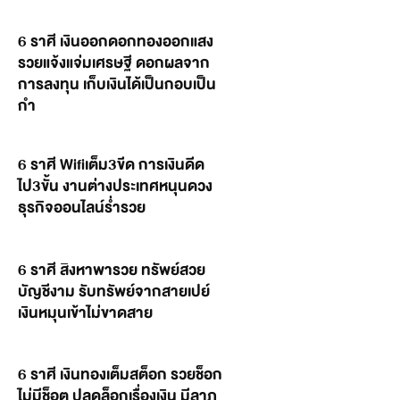
6 ราศี เงินออกดอกทองออกแสง
รวยแจ้งแจ่มเศรษฐี ดอกผลจาก
การลงทุน เก็บเงินได้เป็นกอบเป็น
กำ
6 ราศี Wifiเต็ม3ขีด การเงินดีด
ไป3ขั้น งานต่างประเทศหนุนดวง
ธุรกิจออนไลน์ร่ำรวย
6 ราศี สิงหาพารวย ทรัพย์สวย
บัญชีงาม รับทรัพย์จากสายเปย์
เงินหมุนเข้าไม่ขาดสาย
6 ราศี เงินทองเต็มสต็อก รวยช็อก
ไม่มีช็อต ปลดล็อกเรื่องเงิน มีลาภ