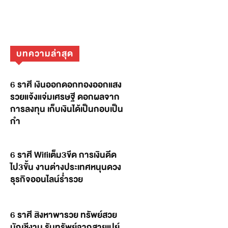
บทความล่าสุด
6 ราศี เงินออกดอกทองออกแสง
รวยแจ้งแจ่มเศรษฐี ดอกผลจาก
การลงทุน เก็บเงินได้เป็นกอบเป็น
กำ
6 ราศี Wifiเต็ม3ขีด การเงินดีด
ไป3ขั้น งานต่างประเทศหนุนดวง
ธุรกิจออนไลน์ร่ำรวย
6 ราศี สิงหาพารวย ทรัพย์สวย
บัญชีงาม รับทรัพย์จากสายเปย์