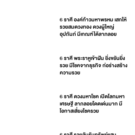
6 ราศี องค์ท้าวมหาพรหม เสกให้
รวยสมดวงทอง ดวงผู้ใหญ่
อุปถัมภ์ มีเกณฑ์ได้ลาภลอย
6 ราศี พระราหูเข้าฝัน ยิ่งขยันยิ่ง
รวย มีโชคจากธุรกิจ ก่อร่างสร้าง
ความรวย
6 ราศี ดวงมหาโชค เปิดโลกมหา
เศรษฐี ลาภลอยโดดเด่นมาก มี
โอกาสเสี่ยงโชครวย
6 ราศี รวยลับรับทรัพย์แสน