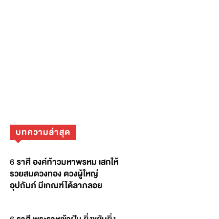
บทความล่าสุด
6 ราศี องค์ท้าวมหาพรหม เสกให้
รวยสมดวงทอง ดวงผู้ใหญ่
อุปถัมภ์ มีเกณฑ์ได้ลาภลอย