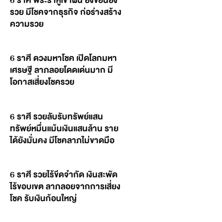
6 ราศี พระราหูเข้าฝัน ยิ่งขยันยิ่ง
รวย มีโชคจากธุรกิจ ก่อร่างสร้าง
ความรวย
6 ราศี ดวงมหาโชค เปิดโลกมหา
เศรษฐี ลาภลอยโดดเด่นมาก มี
โอกาสเสี่ยงโชครวย
6 ราศี รวยลับรับทรัพย์แสน
ทรัพย์หมื่นแม้นเงินแสนล้าน ราย
ได้ยังมั่นคง มีโชคลาภไม่ขาดมือ
6 ราศี รวยไร้ขีดจำกัด เงินสะพัด
ไร้ขอบเขต ลาภลอยจากการเสี่ยง
โชค รับเงินก้อนใหญ่