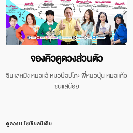
จองคิวดูดวงส่วนตัว
ซินแสหมิง หมอแอ้ หมอป๊อปโกะ พี่หมอปุ่น หมอแก้ว
ซินแสน้อย
ดูดวงD โซเชียลมีเดีย