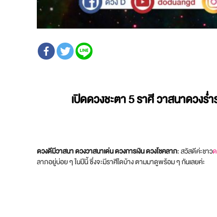
เปิดดวงชะตา 5 ราศี วาสนาดวงร่ำร
ดวงดีมีวาสนา ดวงวาสนาเด่น ดวงการเงิน ดวงโชคลาภ
: สวัสดีค่ะชาว
ด
ลาภอยู่บ่อย ๆ ในปีนี้ ซึ่งจะมีราศีใดบ้าง ตามมาดูพร้อม ๆ กันเลยค่ะ