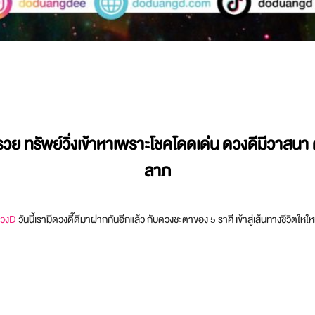
วย ทรัพย์วิ่งเข้าหาเพราะโชคโดดเด่น ดวงดีมีวาสน
ลาภ
วงD
วันนี้เรามีดวงดี๊ดีมาฝากกันอีกแล้ว กับดวงชะตาของ 5 ราศี เข้าสู่เส้นทางชีวิต