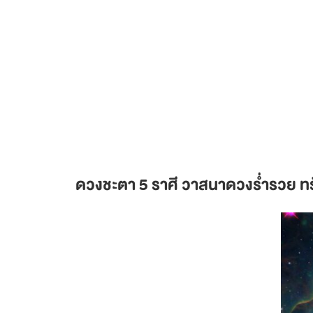
ดวงชะตา 5 ราศี วาสนาดวงร่ำรวย ทร