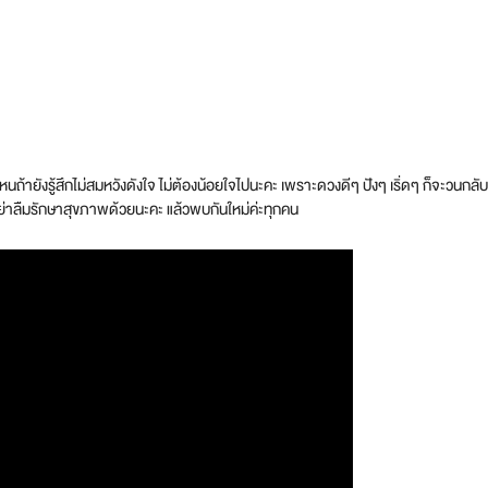
ไหนถ้ายังรู้สึกไม่สมหวังดังใจ ไม่ต้องน้อยใจไปนะคะ เพราะดวงดีๆ ปังๆ เริ่ดๆ ก็จะวน
ะอย่าลืมรักษาสุขภาพด้วยนะคะ แล้วพบกันใหม่ค่ะทุกคน