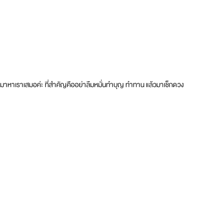
กลับมาหาเราเสมอค่ะ ที่สำคัญคืออย่าลืมหมั่นทำบุญ ทำทาน แล้วมาเช็กดวง