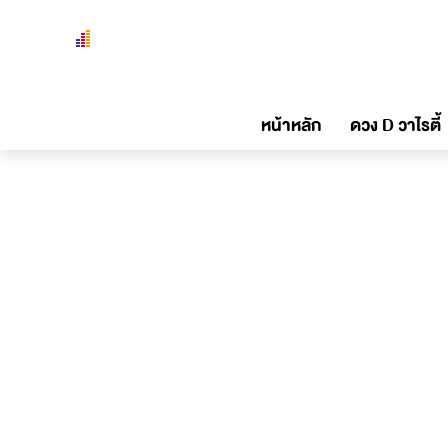
หน้าหลัก
ดวง D วาไรตี้