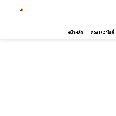
หน้าหลัก
ดวง D วาไรตี้