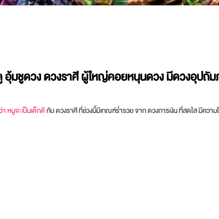
ดู อุ้มชูดวง ดวงราศี ผู้ใหญ่คอยหนุนดวง มีดวงอุปถัมภ
า หนูจะเป็นเด็กดี
กับ ดวงราศี ที่ช่วงนี้มีเกณฑ์ร่ำรวย จาก ดวงการเงิน ที่สดใส มีความโช