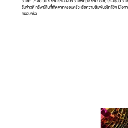
ราศีต่างๆต่อไปนี้ 5 ราศี ราศีมังกร ราศีพฤษภ ราศีกรกฎ ราศีตุลย์ ร
รับข่าวดี ทรัพย์สินที่เกิดจากครอบครัวหรือความสัมพันธ์ใกล้ชิด มีโอกา
ครอบครัว