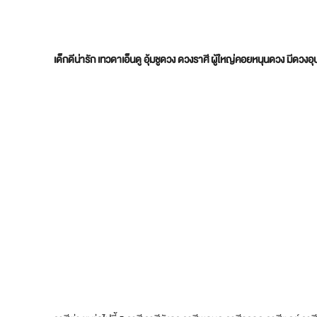
เด็กดีน่ารัก เทวดาเอ็นดู อุ้มชูดวง ดวงราศี ผู้ใหญ่คอยหนุนดวง มีดวงอุ