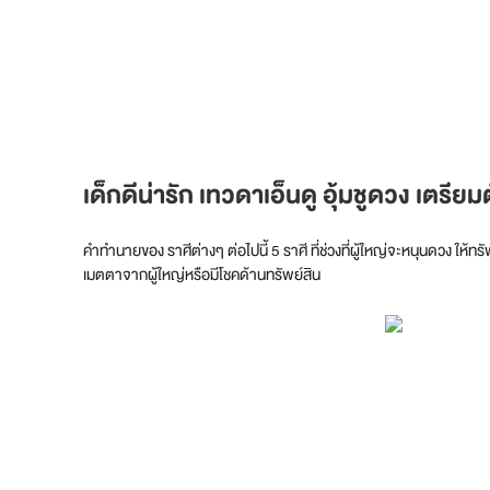
เด็กดีน่ารัก เทวดาเอ็นดู อุ้มชูดวง
เตรียม
คำทำนายของ ราศีต่างๆ ต่อไปนี้ 5 ราศี ที่ช่วงที่ผู้ใหญ่จะหนุนดวง ให
เมตตาจากผู้ใหญ่หรือมีโชคด้านทรัพย์สิน