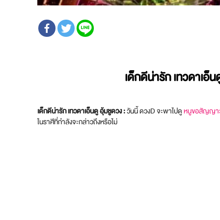
เด็กดีน่ารัก เทวดาเอ็น
เด็กดีน่ารัก เทวดาเอ็นดู อุ้มชูดวง
:
วันนี้ ดวงD จะพาไปดู
หนูขอสัญญาว่
ในราศีที่กำลังจะกล่าวถึงหรือไม่