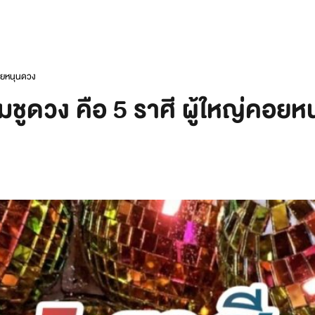
่คอยหนุนดวง
อุ้มชูดวง คือ 5 ราศี ผู้ใหญ่คอย