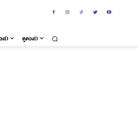
ดวงD
ดูดวงD