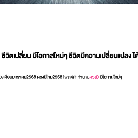
 ชีวิตเปลี่ยน มีโอกาสใหม่ๆ ชีวิตมีความเปลี่ยนแปลง ได
วงเดือนมกราคม2568
ดวงปีใหม่2568
โพสต์คำทำนาย
ดวงD
มีโอกาสใหม่ๆ