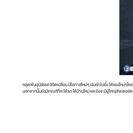
หลุดพ้นอุปสรรค ชีวิตเปลี่ยน มีโอกาสใหม่ๆ เงินเข้าไม่ยั้ง ได้ของใหม่ๆใ
นอกจากนั้นยังมีเกณฑ์ที่จะได้รถ ได้บ้านใหม่ และยังจะมีผู้ใหญ่ซัพพอร์ต