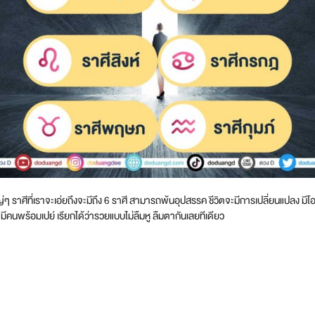
หญ่ๆ ราศีที่เราจะเอ่ยถึงจะมีถึง 6 ราศี สามารถพ้นอุปสรรค ชีวิตจะมีการเปลี่ยนแปลง มีโ
 มีคนพร้อมเปย์ เรียกได้ว่ารวยแบบไม่ลืมหู ลืมตากันเลยทีเดียว