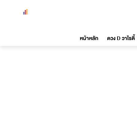
หน้าหลัก
ดวง D วาไรตี้