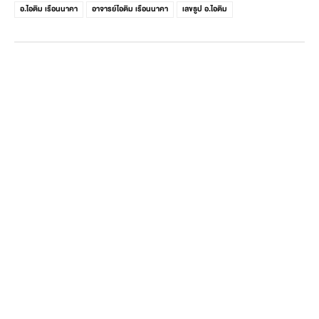
อ.ไอติม เรือนนาคา
อาจารย์ไอติม เรือนนาคา
เลขธูป อ.ไอติม