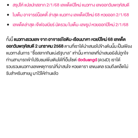
สรุปให้ แปลปกสลาก 2/1/68 เลขเด็ดปีใหม่ แนวทาง เลขออกวันพฤหัสบดี
ใบเต็ม อาจารย์น็อตตี้ ล่าสุด แนวทาง เลขเด็ดปีใหม่ 68 หวยออก 2/1/68
เลขเด็ดล่าสุด เจ๊ฟองเบียร์ มัดรวม ใบเต็ม-เลขธูป หวยออกปีใหม่ 2/1/68
ทั้งนี้
แนวทางรวมเลข จาก อาจารย์ไอติม-เรือนนาคา หวยปีใหม่ 68 เลขเด็ด
ออกวันพฤหัสบดี 2 มกราคม 2568
ตามที่เราได้นำเสนอไปข้างต้นนั้น เป็นเพียง
แนวทางในการ “ซื้อสลากกินแบ่งรัฐบาล” เท่านั้น หากเลขที่นำเสนอยังไม่ถูกใจ
ท่านสามารถเข้าไปรับชมเพิ่มเติมได้ที่เว็บไซต์
doduangd
(ดวงD) เราได้
รวบรวมแนวทางเลขเหตุการณ์ที่น่าสนใจ หวยดารา เลขมงคล รวมถึงเคล็ดไม่
รับสำหรับสายมู มาไว้ให้ท่านแล้ว