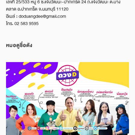
เลขที่ 25/533 หมู่ 6 ซ.แจ้งวัฒนะ-ปากเกร็ด 24 ถ.แจ้งวัฒนะ ต.บาง
ตลาด อ.ปากเกร็ด จ.นนทบุรี 11120
อีเมล์ : doduangdee@gmail.com
โทร. 02 583 9595
หมอดูชื่อดัง