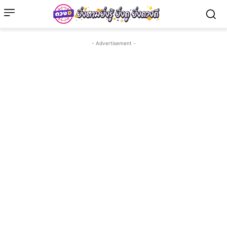
- Advertisement -