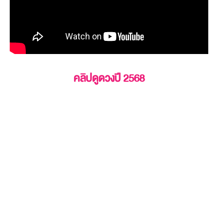
คลิปดูดวงปี 2568