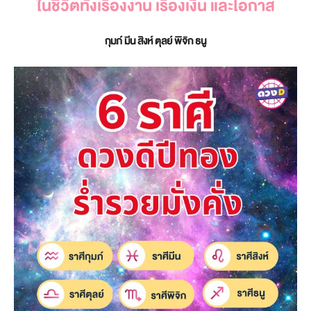
ในชีวิตทั้งเรื่องงาน เรื่องเงิน และโอกาส
กุมภ์ มีน สิงห์ ตุลย์ พิจิก ธนู