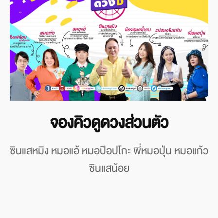
จองคิวดูดวงส่วนตัว
ซินแสหมิง หมอแอ้ หมอป๊อปโกะ พี่หมอปุ่น หมอแก้ว
ซินแสน้อย