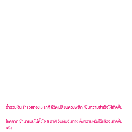
ร่ำรวยเงิน ร่ำรวยทอง 5 ราศี ชีวิตเปลี่ยนดวงพลิก เพิ่มความสำเร็จให้เกิดขึ้น
โชคลาภเข้ามาแบบไม่ตั้งใจ 5 ราศี จับเงินจับทอง ตั้งความหวังไว้แล้วจะเกิดขึ้น
จริง