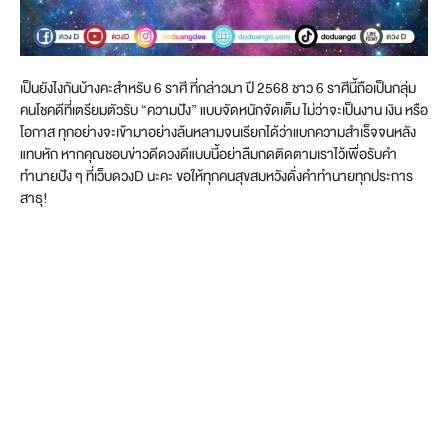
เป็นยังไงกันบ้างคะสำหรับ 6 ราศี ที่กล่าวมา ปี 2568 ชาว 6 ราศีนี้ถือเป็นกลุ่ม
คนโชคดีที่เตรียมตัวรับ “ความปัง” แบบจัดหนักจัดเต็ม ไม่ว่าจะเป็นงาน เงิน หรือ
โอกาส ทุกอย่างจะเข้ามาอย่างล้นหลามจนเรียกได้ว่าแบกความสำเร็จจนหลัง
แทบหัก หากคุณชอบข่าวดีดวงดีแบบนี้อย่าลืมกดติดตามเราไว้เพื่อรับคำ
ทำนายปัง ๆ ที่เว็บดวงD นะคะ ขอให้ทุกคนสุขสมหวังดั่งคำทำนายทุกประการ
สาธุ!