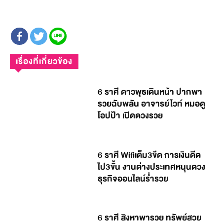
เรื่องที่เกี่ยวข้อง
6 ราศี ดาวพุธเดินหน้า ปากพา
รวยฉับพลัน อาจารย์ไวท์ หมอดู
โอปป้า เปิดดวงรวย
6 ราศี Wifiเต็ม3ขีด การเงินดีด
ไป3ขั้น งานต่างประเทศหนุนดวง
ธุรกิจออนไลน์ร่ำรวย
6 ราศี สิงหาพารวย ทรัพย์สวย