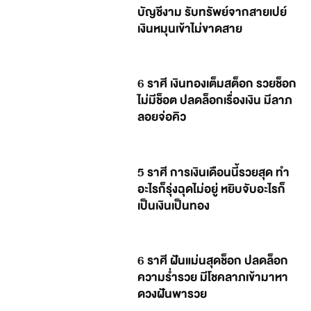
บัญชีงาม รับทรัพย์จากสายเปย์
เงินหมุนเข้าไม่ขาดสาย
6 ราศี เงินทองเต็มสต็อก รวยช็อก
ไม่มีช็อต ปลดล็อกเรื่องเงิน มีลาภ
ลอยจ่อคิว
5 ราศี การเงินเดือนนี้รวยสุด ทำ
อะไรก็รุ่งฉุดไม่อยู่ หยิบจับอะไรก็
เป็นเงินเป็นทอง
6 ราศี ฝันแม่นสุดช็อก ปลดล็อก
ความร่ำรวย มีโชคลาภเข้ามาหา
ดวงฝันพารวย