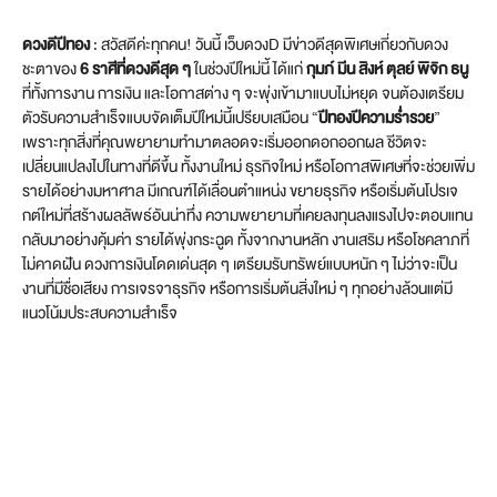
ดวงดีปีทอง
: สวัสดีค่ะทุกคน! วันนี้ เว็บดวงD มีข่าวดีสุดพิเศษเกี่ยวกับดวง
ชะตาของ
6 ราศีที่ดวงดีสุด ๆ
ในช่วงปีใหม่นี้ ได้แก่
กุมภ์ มีน สิงห์ ตุลย์ พิจิก ธนู
ที่ทั้งการงาน การเงิน และโอกาสต่าง ๆ จะพุ่งเข้ามาแบบไม่หยุด จนต้องเตรียม
ตัวรับความสำเร็จแบบจัดเต็มปีใหม่นี้เปรียบเสมือน “
ปีทองปีความร่ำรวย
”
เพราะทุกสิ่งที่คุณพยายามทำมาตลอดจะเริ่มออกดอกออกผล ชีวิตจะ
เปลี่ยนแปลงไปในทางที่ดีขึ้น ทั้งงานใหม่ ธุรกิจใหม่ หรือโอกาสพิเศษที่จะช่วยเพิ่ม
รายได้อย่างมหาศาล มีเกณฑ์ได้เลื่อนตำแหน่ง ขยายธุรกิจ หรือเริ่มต้นโปรเจ
กต์ใหม่ที่สร้างผลลัพธ์อันน่าทึ่ง ความพยายามที่เคยลงทุนลงแรงไปจะตอบแทน
กลับมาอย่างคุ้มค่า รายได้พุ่งกระฉูด ทั้งจากงานหลัก งานเสริม หรือโชคลาภที่
ไม่คาดฝัน ดวงการเงินโดดเด่นสุด ๆ เตรียมรับทรัพย์แบบหนัก ๆ ไม่ว่าจะเป็น
งานที่มีชื่อเสียง การเจรจาธุรกิจ หรือการเริ่มต้นสิ่งใหม่ ๆ ทุกอย่างล้วนแต่มี
แนวโน้มประสบความสำเร็จ