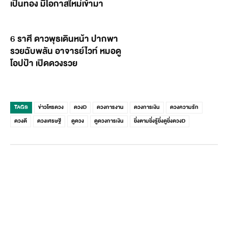
เป็นทอง มีโอกาสใหม่เข้ามา
6 ราศี ดาวพุธเดินหน้า ปากพา
รวยฉับพลัน อาจารย์ไวท์ หมอดู
โอปป้า เปิดดวงรวย
TAGS
ข่าวโหรดวง
ดวงD
ดวงการงาน
ดวงการเงิน
ดวงความรัก
ดวงดี
ดวงเศรษฐี
ดูดวง
ดูดวงการเงิน
ยิ่งตามยิ่งรู้ยิ่งดูยิ่งดวงD