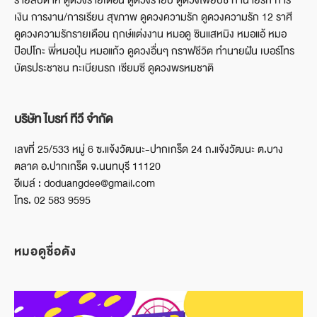
รายสัปดาห์ ดูดวงรายเดือน ดูดวงรายปี ดูดวงไพ่ยิบซี ทำนายรัก การ
เงิน การงาน/การเรียน สุขภาพ ดูดวงความรัก ดูดวงความรัก 12 ราศี
ดูดวงความรักรายเดือน ฤกษ์แต่งงาน หมอดู ซินแสหมิง หมอแอ้ หมอ
ป๊อปโกะ พี่หมอปุ่น หมอแก้ว ดูดวงอื่นๆ กราฟชีวิต ทำนายฝัน เบอร์โทร
บัตรประชาชน ทะเบียนรถ เซียมซี ดูดวงพรหมชาติ
บริษัท ไบรท์ ทีวี จำกัด
เลขที่ 25/533 หมู่ 6 ซ.แจ้งวัฒนะ-ปากเกร็ด 24 ถ.แจ้งวัฒนะ ต.บาง
ตลาด อ.ปากเกร็ด จ.นนทบุรี 11120
อีเมล์ : doduangdee@gmail.com
โทร. 02 583 9595
หมอดูชื่อดัง