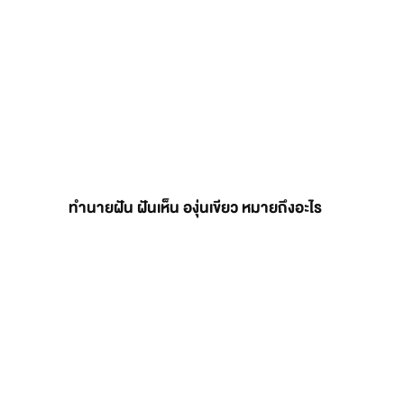
ทำนายฝัน ฝันเห็น องุ่นเขียว หมายถึงอะไร