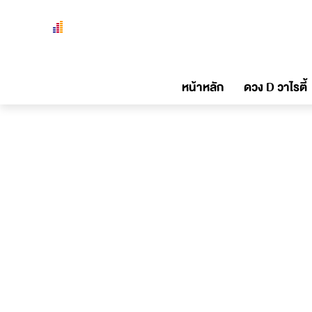
หน้าหลัก
ดวง D วาไรตี้