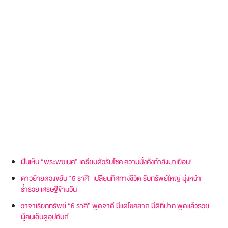
ฝันเห็น “พระพิฆเนศ” เตรียมตัวรับโชค ความมั่งคั่งกำลังมาเยือน!
ดาวย้ายดวงขยับ “5 ราศี” เปลี่ยนทิศทางชีวิต รับทรัพย์ใหญ่ มุ่งหน้า
ร่ำรวย เศรษฐีข้ามวัน
วาจาเรียกทรัพย์ “6 ราศี” พูดจาดี มีแต่โชคลาภ มีดีที่ปาก พูดแล้วรวย
ผู้คนเอ็นดูอุปถัมภ์