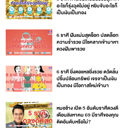
อะไรก็รุ่งฉุดไม่อยู่ หยิบจับอะไรก็
เป็นเงินเป็นทอง
6 ราศี ฝันแม่นสุดช็อก ปลดล็อก
ความร่ำรวย มีโชคลาภเข้ามาหา
ดวงฝันพารวย
6 ราศี ยิ่งตอแหลยิ่งรวย ตวัดลิ้น
ปริ้นปล้อนทรัพย์ เจรจาเป็นเงิน
เป็นทอง มีโอกาสใหม่เข้ามา
หมอช้าง เปิด 5 อันดับราศีดวงดี
เดือนสิงหาคม 69 มีราศีของคุณ
ติดอันดับหรือไม่?