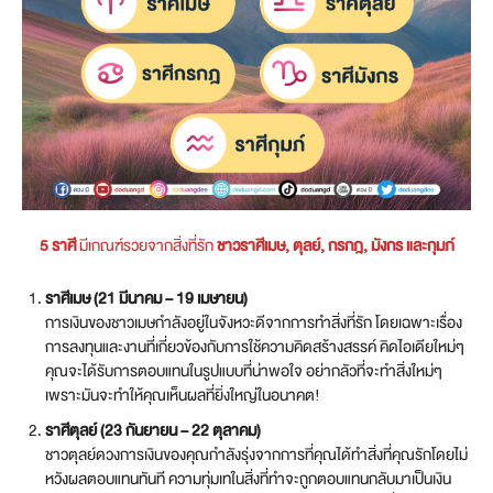
5 ราศี
มีเกณฑ์รวยจากสิ่งที่รัก
ชาวราศีเมษ, ตุลย์, กรกฎ, มังกร และกุมภ์
ราศีเมษ (21 มีนาคม – 19 เมษายน)
การเงินของชาวเมษกำลังอยู่ในจังหวะดีจากการทำสิ่งที่รัก โดยเฉพาะเรื่อง
การลงทุนและงานที่เกี่ยวข้องกับการใช้ความคิดสร้างสรรค์ คิดไอเดียใหม่ๆ
คุณจะได้รับการตอบแทนในรูปแบบที่น่าพอใจ อย่ากลัวที่จะทำสิ่งใหม่ๆ
เพราะมันจะทำให้คุณเห็นผลที่ยิ่งใหญ่ในอนาคต!
ราศีตุลย์ (23 กันยายน – 22 ตุลาคม)
ชาวตุลย์ดวงการเงินของคุณกำลังรุ่งจากการที่คุณได้ทำสิ่งที่คุณรักโดยไม่
หวังผลตอบแทนทันที ความทุ่มเทในสิ่งที่ทำจะถูกตอบแทนกลับมาเป็นเงิน