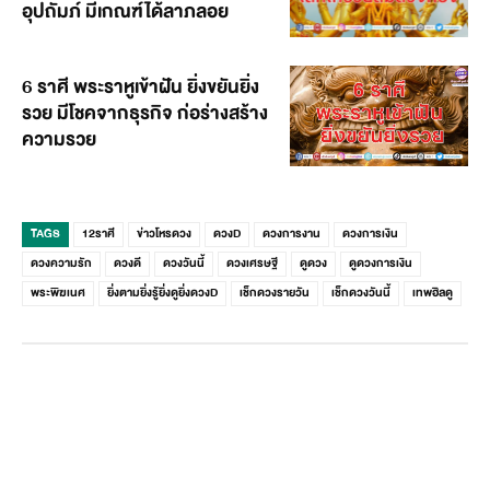
อุปถัมภ์ มีเกณฑ์ได้ลาภลอย
6 ราศี พระราหูเข้าฝัน ยิ่งขยันยิ่ง
รวย มีโชคจากธุรกิจ ก่อร่างสร้าง
ความรวย
TAGS
12ราศี
ข่าวโหรดวง
ดวงD
ดวงการงาน
ดวงการเงิน
ดวงความรัก
ดวงดี
ดวงวันนี้
ดวงเศรษฐี
ดูดวง
ดูดวงการเงิน
พระพิฆเนศ
ยิ่งตามยิ่งรู้ยิ่งดูยิ่งดวงD
เช็กดวงรายวัน
เช็กดวงวันนี้
เทพฮิลดู