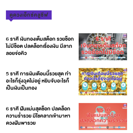
ดูดวงเอ็กซ์คลูซีฟ
6 ราศี เงินทองเต็มสต็อก รวยช็อก
ไม่มีช็อต ปลดล็อกเรื่องเงิน มีลาภ
ลอยจ่อคิว
5 ราศี การเงินเดือนนี้รวยสุด ทำ
อะไรก็รุ่งฉุดไม่อยู่ หยิบจับอะไรก็
เป็นเงินเป็นทอง
6 ราศี ฝันแม่นสุดช็อก ปลดล็อก
ความร่ำรวย มีโชคลาภเข้ามาหา
ดวงฝันพารวย