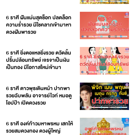
6 ราศี ฝันแม่นสุดช็อก ปลดล็อก
ความร่ำรวย มีโชคลาภเข้ามาหา
ดวงฝันพารวย
6 ราศี ยิ่งตอแหลยิ่งรวย ตวัดลิ้น
ปริ้นปล้อนทรัพย์ เจรจาเป็นเงิน
เป็นทอง มีโอกาสใหม่เข้ามา
6 ราศี ดาวพุธเดินหน้า ปากพา
รวยฉับพลัน อาจารย์ไวท์ หมอดู
โอปป้า เปิดดวงรวย
6 ราศี องค์ท้าวมหาพรหม เสกให้
รวยสมดวงทอง ดวงผู้ใหญ่