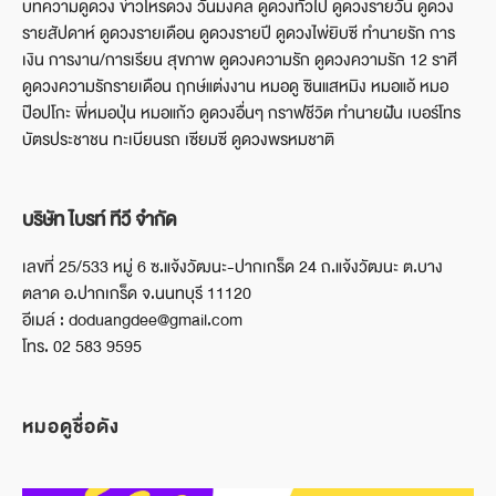
บทความดูดวง ข่าวโหรดวง วันมงคล ดูดวงทั่วไป ดูดวงรายวัน ดูดวง
รายสัปดาห์ ดูดวงรายเดือน ดูดวงรายปี ดูดวงไพ่ยิบซี ทำนายรัก การ
เงิน การงาน/การเรียน สุขภาพ ดูดวงความรัก ดูดวงความรัก 12 ราศี
ดูดวงความรักรายเดือน ฤกษ์แต่งงาน หมอดู ซินแสหมิง หมอแอ้ หมอ
ป๊อปโกะ พี่หมอปุ่น หมอแก้ว ดูดวงอื่นๆ กราฟชีวิต ทำนายฝัน เบอร์โทร
บัตรประชาชน ทะเบียนรถ เซียมซี ดูดวงพรหมชาติ
บริษัท ไบรท์ ทีวี จำกัด
เลขที่ 25/533 หมู่ 6 ซ.แจ้งวัฒนะ-ปากเกร็ด 24 ถ.แจ้งวัฒนะ ต.บาง
ตลาด อ.ปากเกร็ด จ.นนทบุรี 11120
อีเมล์ : doduangdee@gmail.com
โทร. 02 583 9595
หมอดูชื่อดัง